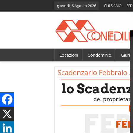
giovedì, 6 Agosto 2026
CHI SIAMO
SED
Locazioni
Condominio
Giuri
Scadenzario Febbraio 