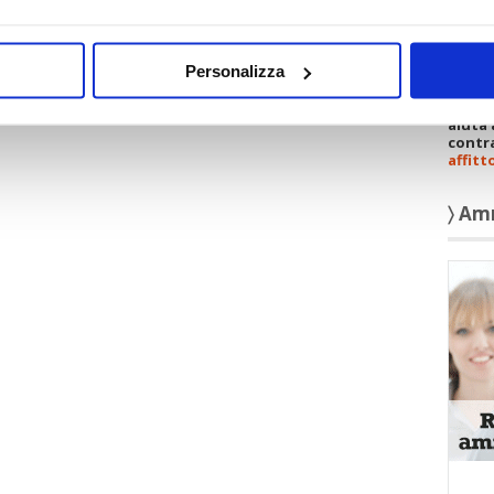
Personalizza
Scopri
aiuta 
contra
affitt
〉 Am