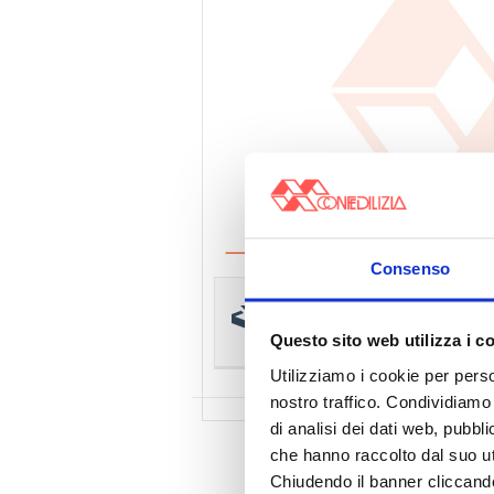
Consenso
Scarica e stampa il pd
Scadenzario – Febbraio 2024
Questo sito web utilizza i c
Utilizziamo i cookie per perso
nostro traffico. Condividiamo 
di analisi dei dati web, pubbl
che hanno raccolto dal suo uti
Chiudendo il banner cliccand