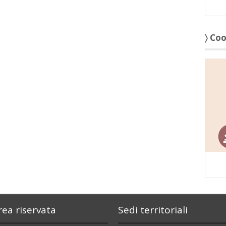
〉 Co
rea riservata
Sedi territoriali