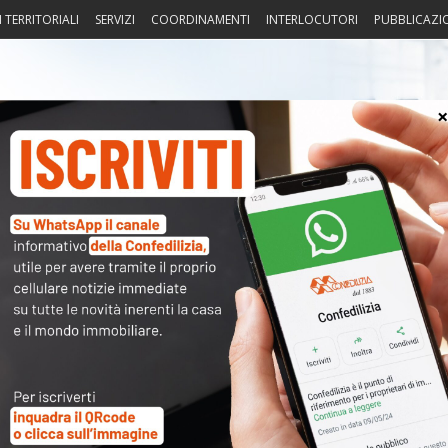
I TERRITORIALI
SERVIZI
COORDINAMENTI
INTERLOCUTORI
PUBBLICAZI
sprudenza
Fisco
Portierato
Intorno alla casa
Notiz
〉 Ser
2024
SERV
S
V
C
A
S