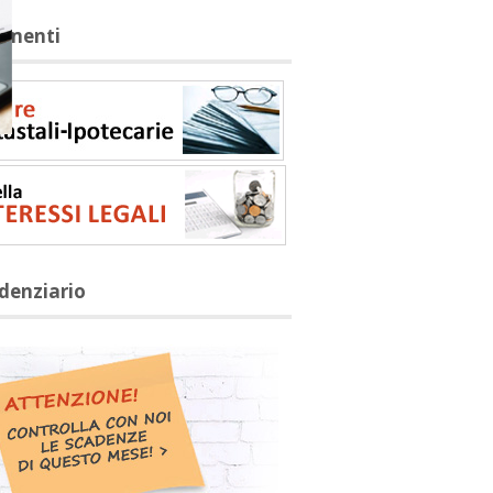
rumenti
adenziario