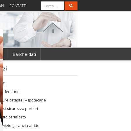
ONI
CONTATTI
ie
Banche dati
vizi
IZI
cadenzario
isure catastali – ipotecarie
orsi sicurezza portieri
ffitto certificato
ervizio garanzia affitto