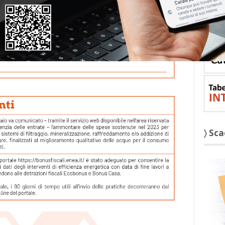
〉 St
〉 Sc