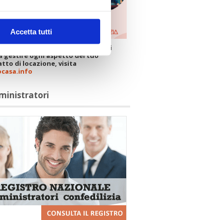
Accetta tutti
 il portale della Confedilizia che ti
a gestire ogni aspetto del tuo
tto di locazione, visita
ocasa.info
ministratori