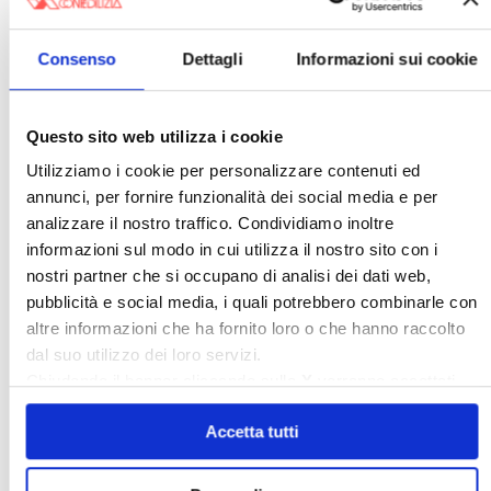
〉 affittocasa.info
Consenso
Dettagli
Informazioni sui cookie
Questo sito web utilizza i cookie
Utilizziamo i cookie per personalizzare contenuti ed
annunci, per fornire funzionalità dei social media e per
analizzare il nostro traffico. Condividiamo inoltre
Scopri il portale della Confedilizia che ti aiuta
informazioni sul modo in cui utilizza il nostro sito con i
a gestire ogni aspetto del tuo contratto di
nostri partner che si occupano di analisi dei dati web,
locazione, visita
affittocasa.info
pubblicità e social media, i quali potrebbero combinarle con
altre informazioni che ha fornito loro o che hanno raccolto
〉 Amministratori
dal suo utilizzo dei loro servizi.
Chiudendo il banner cliccando sulla
X
verranno accettati
solo i cookie necessari.
Accetta tutti