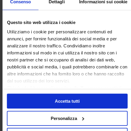
Consenso
Dettagli
Informazioni sui cookie
Utilità
Questo sito web utilizza i cookie
Contatti e RPD
Utilizziamo i cookie per personalizzare contenuti ed
annunci, per fornire funzionalità dei social media e per
Disclaimer
analizzare il nostro traffico. Condividiamo inoltre
informazioni sul modo in cui utilizza il nostro sito con i
Privacy policy
nostri partner che si occupano di analisi dei dati web,
Cookie policy
pubblicità e social media, i quali potrebbero combinarle con
altre informazioni che ha fornito loro o che hanno raccolto
dal suo utilizzo dei loro servizi.
Area riservata
Chiudendo il banner cliccando sulla
X
verranno accettati
solo i cookie necessari.
Accetta tutti
Personalizza