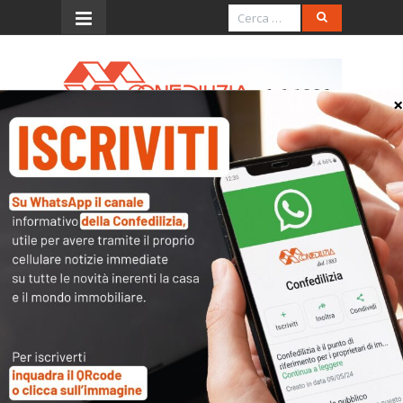
Menu
Sondrio
TRIBUNALE DI SONDRIO
NUMERO ESECUZIONE IMMOBILIARE
04/10/2016
10:00
DESCRIZIONE DEL BENE O DEI BENI:
Appartamento piano terreno finito al rustico;
ripostiglio piano interrato.
PREZZO BASE € 1.700.000,00
OFFERTE MINIME IN AUMENTO –
MODALITÀ’ PER LA PARTECIPAZIONE ALL’ASTA: