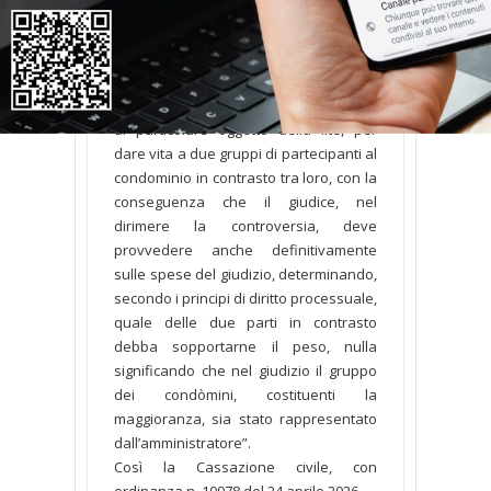
“Nell’ipotesi di controversia tra
condominio e uno o più condòmini,
l’unità condominiale si scinde di fronte
al particolare oggetto della lite, per
dare vita a due gruppi di partecipanti al
condominio in contrasto tra loro, con la
conseguenza che il giudice, nel
dirimere la controversia, deve
provvedere anche definitivamente
sulle spese del giudizio, determinando,
secondo i principi di diritto processuale,
quale delle due parti in contrasto
debba sopportarne il peso, nulla
significando che nel giudizio il gruppo
dei condòmini, costituenti la
maggioranza, sia stato rappresentato
dall’amministratore”.
Così la Cassazione civile, con