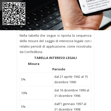
saggio possa essere modificato annualmente
con decreto ministeriale “sulla base del
rendimento medio annuo lordo dei titoli di Stato
di durata non superiore a dodici mesi e tenuto
conto del tasso di inflazione registrato
nell’anno”.
Nella tabella che segue si riporta la sequenza
delle misure del saggio di interesse legale con i
relativi periodi di applicazione, come ricostruita
da Confedilizia.
TABELLA INTERESSI LEGALI
Misura
Periodo
dal 21 aprile 1942 al 15
5%
dicembre 1990
dal 16 dicembre 1990 al
10%
31 dicembre 1996
dall’1 gennaio 1997 al
5%
31 dicembre 1998