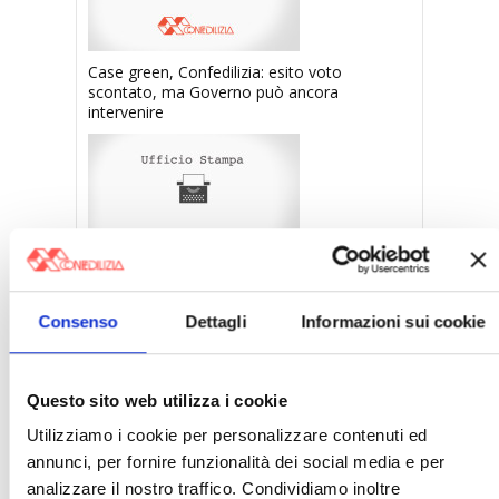
Case green, Confedilizia: esito voto
scontato, ma Governo può ancora
intervenire
Confedilizia, incontro con il Viceministro Leo
Consenso
Dettagli
Informazioni sui cookie
〉 Notizie
Questo sito web utilizza i cookie
APPROFONDIMENTI
Utilizziamo i cookie per personalizzare contenuti ed
Rassegna Stampa Confedilizia
annunci, per fornire funzionalità dei social media e per
analizzare il nostro traffico. Condividiamo inoltre
NEWSLETTER Confedilizia