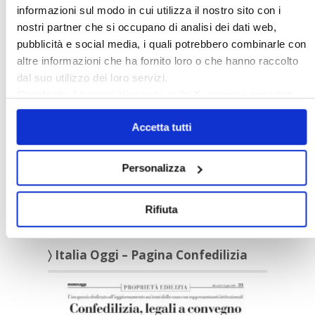
informazioni sul modo in cui utilizza il nostro sito con i
Video/Audio
nostri partner che si occupano di analisi dei dati web,
Appuntamenti
pubblicità e social media, i quali potrebbero combinarle con
altre informazioni che ha fornito loro o che hanno raccolto
〉 Confedilizia notizie
dal suo utilizzo dei loro servizi.
Chiudendo il banner cliccando sulla
X
verranno accettati
solo i cookie necessari.
Accetta tutti
Personalizza
Rifiuta
Confedilizia notizie – Luglio 2026
〉 Italia Oggi – Pagina Confedilizia