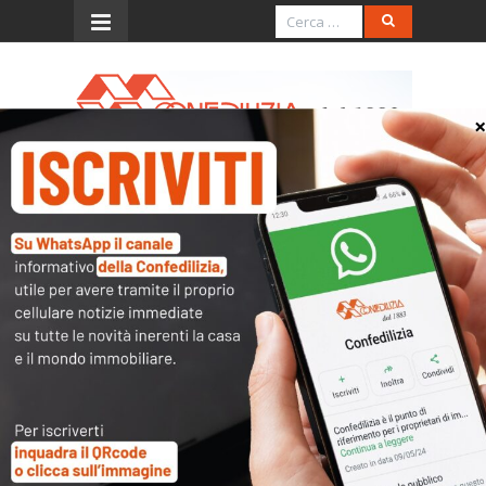
Menu
Tasso di interesse allo 0,8%
dal 2019
È fissata allo 0,8% – a decorrere dall’1 gennaio
2019 – la misura del saggio degli interessi legali,
che si applica, fra l’altro, per la corresponsione
degli interessi sui depositi cauzionali nei
contratti di locazione. È quanto prevede un
decreto del Ministero dell’economia e delle
finanze pubblicato in
Gazzetta Ufficiale
.
Come noto, infatti, il codice civile prevede che il