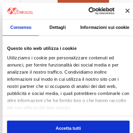
〉 5 ragioni per aderire a Confedilizia
Consenso
Dettagli
Informazioni sui cookie
Questo sito web utilizza i cookie
Utilizziamo i cookie per personalizzare contenuti ed
annunci, per fornire funzionalità dei social media e per
analizzare il nostro traffico. Condividiamo inoltre
informazioni sul modo in cui utilizza il nostro sito con i
nostri partner che si occupano di analisi dei dati web,
pubblicità e social media, i quali potrebbero combinarle con
altre informazioni che ha fornito loro o che hanno raccolto
dal suo utilizzo dei loro servizi.
〉 Sedi Territoriali
Chiudendo il banner cliccando sulla
X
verranno accettati
solo i cookie necessari.
Accetta tutti