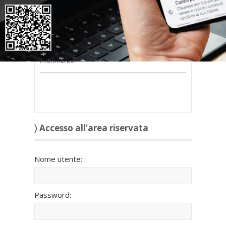
nel modulo a destra della pagina
.
Se
non possiedi nome utente e password
oppure li hai
smarriti
richiedili alla tua
Associazione territoriale Confedilizia
di
riferimento.
〉 Accesso all’area riservata
Nome utente:
Password: