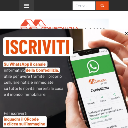
Menu
TGCOM 24 – 12.10.2025 –
Dentro i fatti – Ore 10.15
L’accesso al contenuto
completo è riservato ai
soli utenti abilitati.
Tutti i documenti presenti nelle Banche dati
sono
a disposizione dei soci
ma per poterli
consultare occorre
inserire i dati di accesso