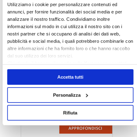
Utilizziamo i cookie per personalizzare contenuti ed
annunci, per fornire funzionalità dei social media e per
analizzare il nostro traffico. Condividiamo inoltre
informazioni sul modo in cui utilizza il nostro sito con i
nostri partner che si occupano di analisi dei dati web,
pubblicità e social media, i quali potrebbero combinarle con
altre informazioni che ha fornito loro o che hanno raccolto
dal suo utilizzo dei loro servizi.
〉 5 ragioni per aderire a Confedilizia
Chiudendo il banner cliccando sulla
X
verranno accettati
solo i cookie necessari.
Accetta tutti
Personalizza
Rifiuta