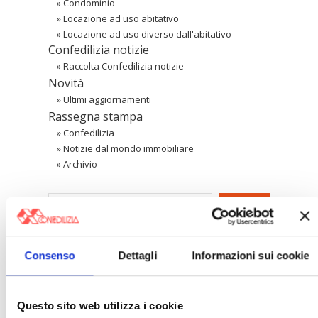
»
Condominio
»
Locazione ad uso abitativo
»
Locazione ad uso diverso dall'abitativo
Confedilizia notizie
»
Raccolta Confedilizia notizie
Novità
»
Ultimi aggiornamenti
Rassegna stampa
»
Confedilizia
»
Notizie dal mondo immobiliare
»
Archivio
Cerca
〉 Area riservata Associazioni
Consenso
Dettagli
Informazioni sui cookie
Questo sito web utilizza i cookie