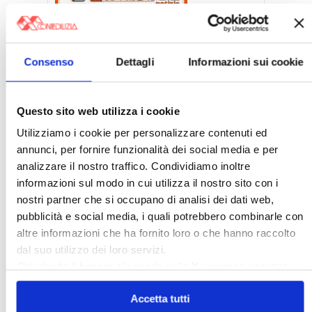
Consenso
Dettagli
Informazioni sui cookie
Da
Confedilizia notizie
di luglio
Questo sito web utilizza i cookie
〉 Accesso all’area riservata
Utilizziamo i cookie per personalizzare contenuti ed
annunci, per fornire funzionalità dei social media e per
Nome utente:
analizzare il nostro traffico. Condividiamo inoltre
informazioni sul modo in cui utilizza il nostro sito con i
nostri partner che si occupano di analisi dei dati web,
Password:
pubblicità e social media, i quali potrebbero combinarle con
altre informazioni che ha fornito loro o che hanno raccolto
dal suo utilizzo dei loro servizi.
Mantienimi
Chiudendo il banner cliccando sulla
X
verranno accettati
connesso
solo i cookie necessari.
Accetta tutti
Accesso