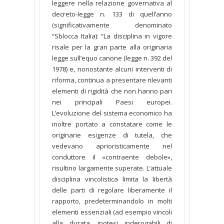
leggere nella relazione governativa al
decreto-legge n. 133 di quell’anno
(significativamente denominato
“Sblocca Italia): “La disciplina in vigore
risale per la gran parte alla originaria
legge sull’equo canone (legge n. 392 del
1978) e, nonostante alcuni interventi di
riforma, continua a presentare rilevanti
elementi di rigidità che non hanno pari
nei principali Paesi europei.
L’evoluzione del sistema economico ha
inoltre portato a constatare come le
originarie esigenze di tutela, che
vedevano aprioristicamente nel
conduttore il «contraente debole»,
risultino largamente superate. L’attuale
disciplina vincolistica limita la libertà
delle parti di regolare liberamente il
rapporto, predeterminandolo in molti
elementi essenziali (ad esempio vincoli
alla durata, ipotesi inderogabili di