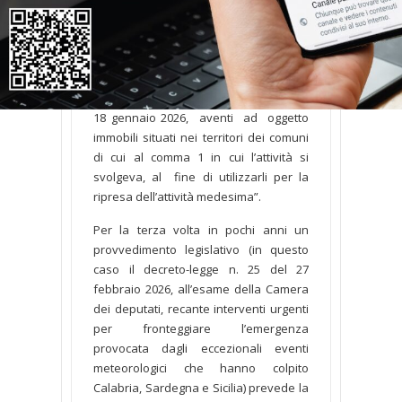
“Sono regolate dal codice civile le
locazioni stipulate dai titolari di attività
economiche colpite dagli eventi
meteorologici verificatisi a partire dal
18 gennaio 2026, aventi ad oggetto
immobili situati nei territori dei comuni
di cui al comma 1 in cui l’attività si
svolgeva, al fine di utilizzarli per la
ripresa dell’attività medesima”.
Per la terza volta in pochi anni un
provvedimento legislativo (in questo
caso il decreto-legge n. 25 del 27
febbraio 2026, all’esame della Camera
dei deputati, recante interventi urgenti
per fronteggiare l’emergenza
provocata dagli eccezionali eventi
meteorologici che hanno colpito
Calabria, Sardegna e Sicilia) prevede la