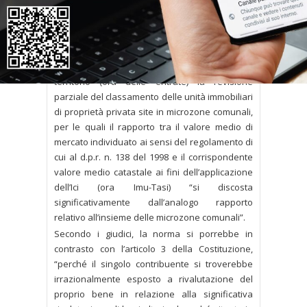
La Commissione tributaria regionale del Lazio,
infatti, ha sollevato la questione di legittimità
costituzionale dell’articolo 1, comma 335, della
legge n. 311 del 2004. Si tratta della norma che
consente ai Comuni di richiedere all’Agenzia del
territorio (ora delle entrate) la revisione
parziale del classamento delle unità immobiliari
di proprietà privata site in microzone comunali,
per le quali il rapporto tra il valore medio di
mercato individuato ai sensi del regolamento di
cui al d.p.r. n. 138 del 1998 e il corrispondente
valore medio catastale ai fini dell’applicazione
dell’Ici (ora Imu-Tasi) “si discosta
significativamente dall’analogo rapporto
relativo all’insieme delle microzone comunali”.
Secondo i giudici, la norma si porrebbe in
contrasto con l’articolo 3 della Costituzione,
“perché il singolo contribuente si troverebbe
irrazionalmente esposto a rivalutazione del
proprio bene in relazione alla significativa