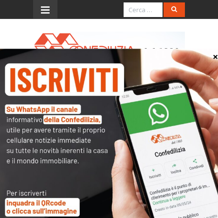
Menu
Alla Consulta le norme sul
riclassamento
La Corte costituzionale sarà chiamata a
decidere se siano o meno legittime le
disposizioni che consentono all’Agenzia delle
entrate, su impulso dei Comuni, di intervenire
sulle rendite catastali degli immobili attraverso
il meccanismo del “riclassamento”, finora
utilizzato da Comuni come Roma, Milano, Bari e
Lecce.