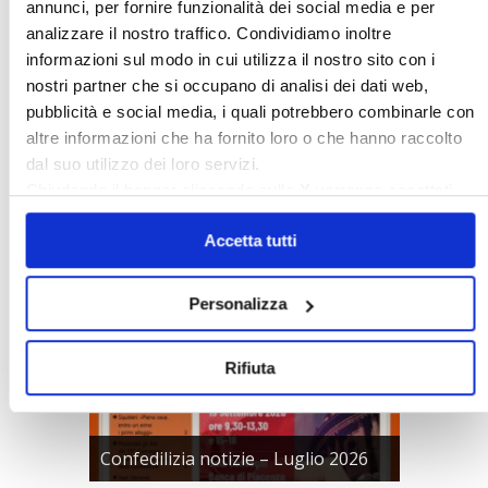
〉 Notizie
annunci, per fornire funzionalità dei social media e per
analizzare il nostro traffico. Condividiamo inoltre
informazioni sul modo in cui utilizza il nostro sito con i
APPROFONDIMENTI
nostri partner che si occupano di analisi dei dati web,
Rassegna Stampa Confedilizia
pubblicità e social media, i quali potrebbero combinarle con
NEWSLETTER Confedilizia
altre informazioni che ha fornito loro o che hanno raccolto
Video/Audio
dal suo utilizzo dei loro servizi.
Appuntamenti
Chiudendo il banner cliccando sulla
X
verranno accettati
solo i cookie necessari.
〉 Confedilizia notizie
Accetta tutti
Personalizza
Rifiuta
Confedilizia notizie – Luglio 2026