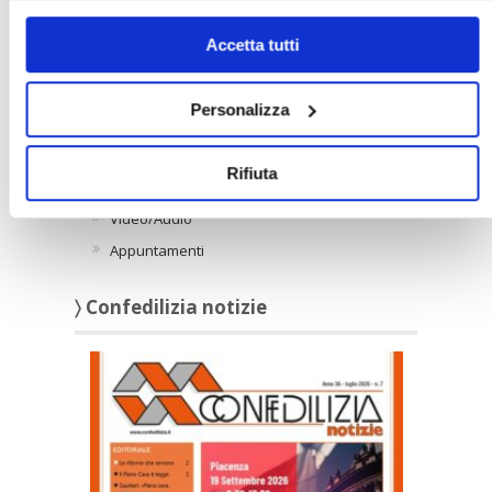
solo i cookie necessari.
Accetta tutti
〉 Notizie
Personalizza
APPROFONDIMENTI
Rassegna Stampa Confedilizia
Rifiuta
NEWSLETTER Confedilizia
Video/Audio
Appuntamenti
〉 Confedilizia notizie