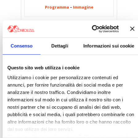
Programma
–
Immagine
Torino, 25 marzo 2026
Consenso
Dettagli
Informazioni sui cookie
Ape Torino incontra…Rinnovo
contratto portieri: cosa cambia?
Programma
–
Immagine
Questo sito web utilizza i cookie
Utilizziamo i cookie per personalizzare contenuti ed
annunci, per fornire funzionalità dei social media e per
analizzare il nostro traffico. Condividiamo inoltre
Saronno, 27 marzo 2026
informazioni sul modo in cui utilizza il nostro sito con i
I reati condominiali di condomini
nostri partner che si occupano di analisi dei dati web,
ed amministratori
pubblicità e social media, i quali potrebbero combinarle con
altre informazioni che ha fornito loro o che hanno raccolto
Programma
–
Immagine
dal suo utilizzo dei loro servizi.
Chiudendo il banner cliccando sulla
X
verranno accettati