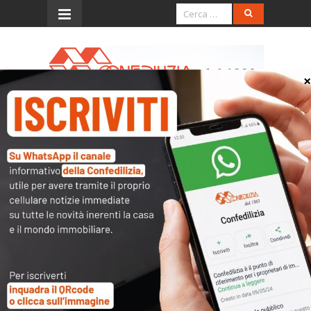
Menu
Appuntamenti Marzo 2026
Web, 2 marzo 2026
Parliamo di… Affitti brevi, novità
fiscali e non solo
Programma
–
Immagine