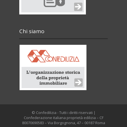
Chi siamo
© Confedilizia - Tutti i diritti riservati |
Confederazione italiana proprietà edilizia – CF
80070690583 – Via Borgognona, 47 – 00187 Roma