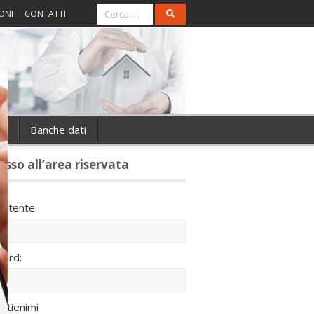
ONI
CONTATTI
ie
Banche dati
esso all’area riservata
utente:
ord:
ntienimi