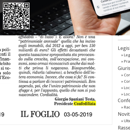
co
Regist
Passw
〉 Ba
Legis
»
Leg
»
Pra
Giuri
»
Cor
»
Co
»
Loc
»
Loc
Confe
»
Rac
Novit
»
Ult
Rass