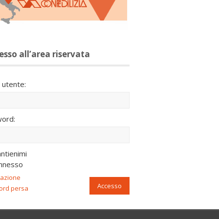
esso all’area riservata
utente:
ord:
ntienimi
nnesso
razione
Accesso
ord persa