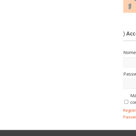
〉 Acc
Nome 
Passw
Ma
co
Regist
Passw