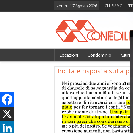
venerdì, 7 Agosto 2026
CHI SIAMO
SED
Locazioni
Condominio
Giuri
Botta e risposta sulla p