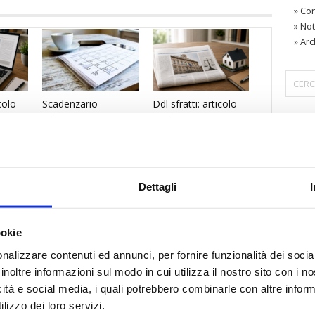
»
Con
»
Not
»
Arc
colo
Scadenzario
Ddl sfratti: articolo
Tributario Agosto
su Il Tempo
〉 Are
2026
Dettagli
ookie
nalizzare contenuti ed annunci, per fornire funzionalità dei socia
inoltre informazioni sul modo in cui utilizza il nostro sito con i 
icità e social media, i quali potrebbero combinarle con altre inform
lizzo dei loro servizi.