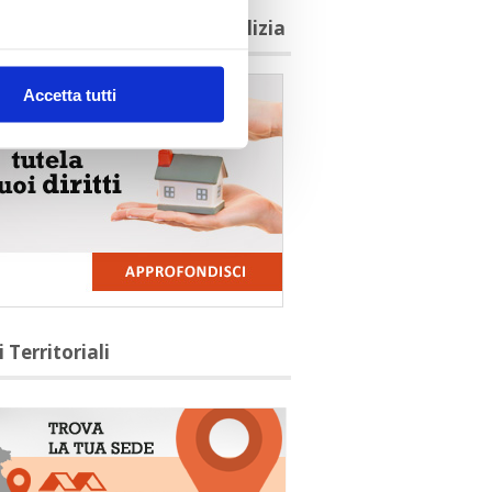
agioni per aderire a Confedilizia
Accetta tutti
i Territoriali