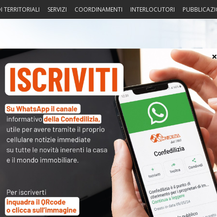
I TERRITORIALI
SERVIZI
COORDINAMENTI
INTERLOCUTORI
PUBBLICAZI
sprudenza
Fisco
Portierato
Intorno alla casa
Notiz
atrimoniale
〉 Acc
Nome 
Passw
Ma