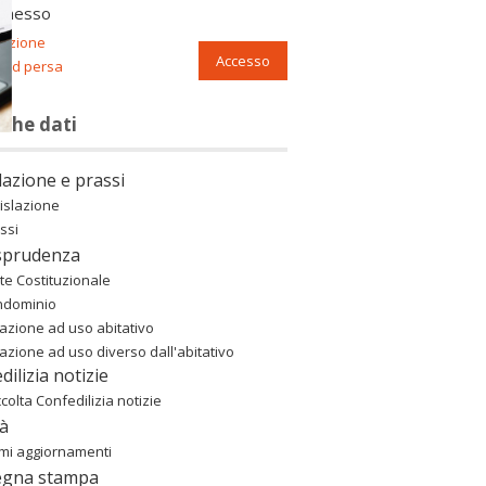
nnesso
razione
Accesso
ord persa
nche dati
lazione e prassi
islazione
ssi
sprudenza
te Costituzionale
ndominio
azione ad uso abitativo
azione ad uso diverso dall'abitativo
dilizia notizie
colta Confedilizia notizie
à
imi aggiornamenti
egna stampa