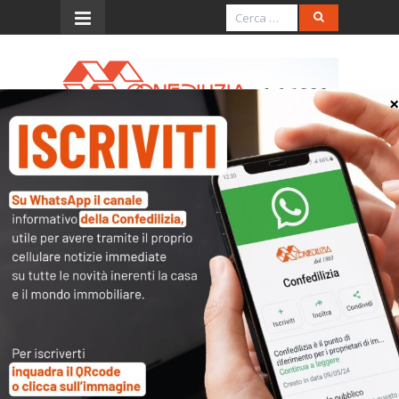
Menu
CASSAZIONE CIVILE 2011:
CONDOMINIO
L’accesso al contenuto
completo è riservato ai
soli utenti abilitati.
Tutti i documenti presenti nelle Banche dati
sono
a disposizione dei soci
ma per poterli
consultare occorre
inserire i dati di accesso