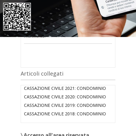
nel modulo a destra della pagina
.
Se
non possiedi nome utente e password
oppure li hai
smarriti
richiedili alla tua
Associazione territoriale Confedilizia
di
riferimento.
Articoli collegati
CASSAZIONE CIVILE 2021: CONDOMINIO
CASSAZIONE CIVILE 2020: CONDOMINIO
CASSAZIONE CIVILE 2019: CONDOMINIO
CASSAZIONE CIVILE 2018: CONDOMINIO
〉 Accesso all’area riservata