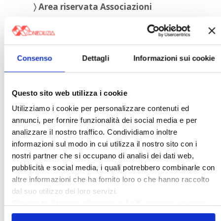
〉 Area riservata Associazioni
Consenso
Dettagli
Informazioni sui cookie
Questo sito web utilizza i cookie
Utilizziamo i cookie per personalizzare contenuti ed
annunci, per fornire funzionalità dei social media e per
analizzare il nostro traffico. Condividiamo inoltre
informazioni sul modo in cui utilizza il nostro sito con i
〉 5 ragioni per aderire a Confedilizia
nostri partner che si occupano di analisi dei dati web,
pubblicità e social media, i quali potrebbero combinarle con
altre informazioni che ha fornito loro o che hanno raccolto
dal suo utilizzo dei loro servizi.
Chiudendo il banner cliccando sulla
X
verranno accettati
solo i cookie necessari.