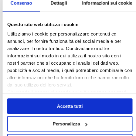
〉 Banche dati
Consenso
Dettagli
Informazioni sui cookie
Legislazione e prassi
Questo sito web utilizza i cookie
»
Legislazione
»
Prassi
Utilizziamo i cookie per personalizzare contenuti ed
Giurisprudenza
annunci, per fornire funzionalità dei social media e per
»
Corte Costituzionale
analizzare il nostro traffico. Condividiamo inoltre
»
Condominio
informazioni sul modo in cui utilizza il nostro sito con i
»
Locazione ad uso abitativo
nostri partner che si occupano di analisi dei dati web,
»
Locazione ad uso diverso dall'abitativo
pubblicità e social media, i quali potrebbero combinarle con
Confedilizia notizie
altre informazioni che ha fornito loro o che hanno raccolto
»
Raccolta Confedilizia notizie
dal suo utilizzo dei loro servizi.
Novità
Chiudendo il banner cliccando sulla
X
verranno accettati
»
Ultimi aggiornamenti
solo i cookie necessari.
Rassegna stampa
Accetta tutti
»
Confedilizia
»
Notizie dal mondo immobiliare
»
Archivio
Personalizza