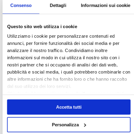
Consenso
Dettagli
Informazioni sui cookie
Questo sito web utilizza i cookie
Utilizziamo i cookie per personalizzare contenuti ed
annunci, per fornire funzionalità dei social media e per
analizzare il nostro traffico. Condividiamo inoltre
informazioni sul modo in cui utilizza il nostro sito con i
nostri partner che si occupano di analisi dei dati web,
pubblicità e social media, i quali potrebbero combinarle con
altre informazioni che ha fornito loro o che hanno raccolto
dal suo utilizzo dei loro servizi.
〉 Strumenti
Chiudendo il banner cliccando sulla
X
verranno accettati
solo i cookie necessari.
Accetta tutti
Personalizza