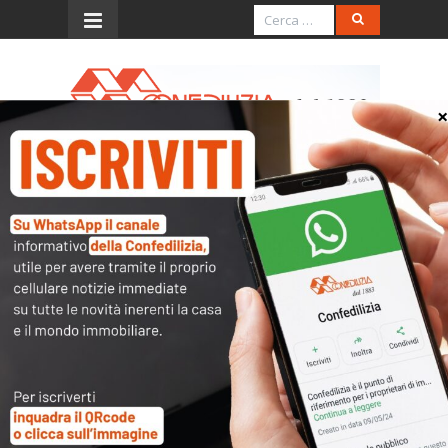
Menu
Confcommercio su cedolare
secca
Leggi l'intervento del
Presidente di
Confcommercio Carlo
Sangalli
“Cedolare secca anche per gli
immobili ad uso commerciale”