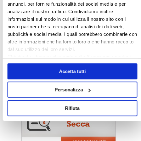
annunci, per fornire funzionalità dei social media e per
analizzare il nostro traffico. Condividiamo inoltre
〉 Strumenti
informazioni sul modo in cui utilizza il nostro sito con i
nostri partner che si occupano di analisi dei dati web,
pubblicità e social media, i quali potrebbero combinarle con
altre informazioni che ha fornito loro o che hanno raccolto
dal suo utilizzo dei loro servizi.
Chiudendo il banner cliccando sulla
X
verranno accettati
solo i cookie necessari.
Accetta tutti
Personalizza
〉 Cedolare secca
Rifiuta