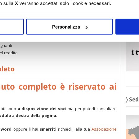
o sulla
X
verranno accettati solo i cookie necessari.
〉 5 r
 precisa …
Personalizza
ie
agnanti
el reddito
pleto
nuto completo è riservato ai
〉 Sed
dati sono
a disposizione dei soci
ma per poterli consultare
modulo a destra della pagina
.
sword
oppure li hai
smarriti
richiedili alla tua
Associazione