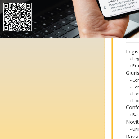
co
Regist
Passw
〉 Ba
Legis
»
Leg
»
Pra
Giuri
»
Cor
»
Co
»
Loc
»
Loc
Confe
»
Rac
Novit
»
Ult
Rass