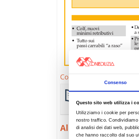
Confedilizia notizie – F
Consenso
Confedilizia notizie AN
La
raccolta completa e agg
Questo sito web utilizza i c
riservata agli associati.
Sfog
Utilizziamo i cookie per perso
nostro traffico. Condividiamo 
All’interno
di analisi dei dati web, pubbl
che hanno raccolto dal suo uti