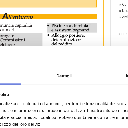
»
Con
»
Not
»
Arc
〉 Are
ebbraio 1998
Dettagli
NO 8 – febbraio 1998 – N. 2
.
iornata dei testi integrali
di Confedilizia notizie è
ookie
lia questo numero
»
nalizzare contenuti ed annunci, per fornire funzionalità dei socia
inoltre informazioni sul modo in cui utilizza il nostro sito con i 
icità e social media, i quali potrebbero combinarle con altre inform
lizzo dei loro servizi.