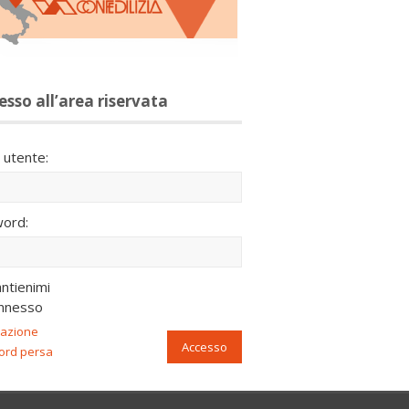
esso all’area riservata
utente:
ord:
ntienimi
nnesso
razione
Accesso
ord persa