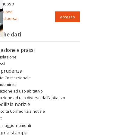
nnesso
razione
Accesso
ord persa
nche dati
lazione e prassi
islazione
ssi
sprudenza
te Costituzionale
ndominio
azione ad uso abitativo
azione ad uso diverso dall'abitativo
dilizia notizie
colta Confedilizia notizie
à
imi aggiornamenti
egna stampa