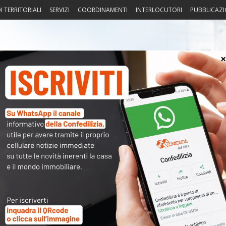
I TERRITORIALI
SERVIZI
COORDINAMENTI
INTERLOCUTORI
PUBBLICAZI
sprudenza
Fisco
Portierato
Intorno alla casa
Notiz
〉 Acc
Nome 
Passw
Ma