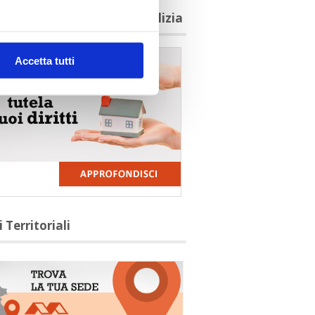
agioni per aderire a Confedilizia
Accetta tutti
i Territoriali