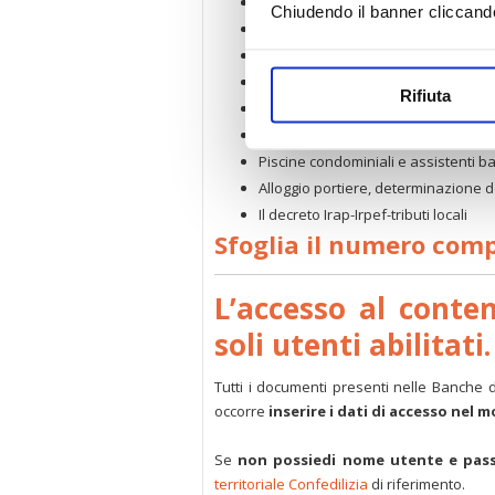
Colf, nuovi minimi retributivi
Chiudendo il banner cliccand
Tutto sui passi carrabili “a raso”
Registrazione contratti, il Ministero
Denuncia ospitalità a stranieri
Rifiuta
Prorogate le Commissioni prefettiz
Riforma estimi, sì di Confedilizia
Piscine condominiali e assistenti b
Alloggio portiere, determinazione d
Il decreto Irap-Irpef-tributi locali
Sfoglia il numero com
L’accesso al conte
soli utenti abilitati.
Tutti i documenti presenti nelle Banche 
occorre
inserire i dati di accesso nel 
Se
non possiedi nome utente e pas
territoriale Confedilizia
di riferimento.