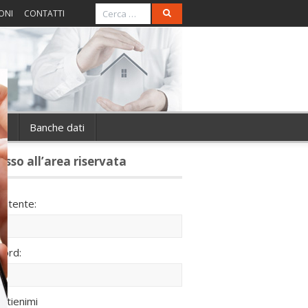
ONI
CONTATTI
ie
Banche dati
esso all’area riservata
utente:
ord:
ntienimi