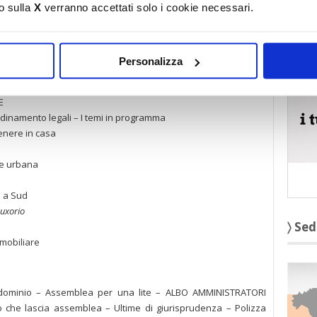
o sulla
X
verranno accettati solo i cookie necessari.
〉 5 r
liere
Personalizza
i crediti
E
inamento legali – I temi in programma
tenere in casa
one urbana
d a Sud
uxorio
〉 Sed
mmobiliare
ondominio – Assemblea per una lite – ALBO AMMINISTRATORI
che lascia assemblea – Ultime di giurisprudenza – Polizza