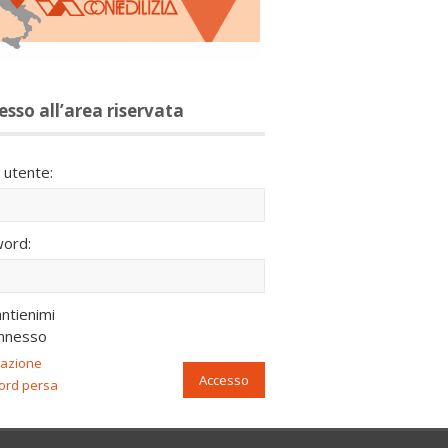
esso all’area riservata
utente:
ord:
ntienimi
nnesso
razione
Accesso
ord persa