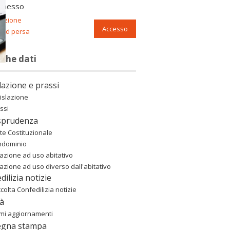
nnesso
razione
Accesso
ord persa
nche dati
lazione e prassi
islazione
ssi
sprudenza
te Costituzionale
ndominio
azione ad uso abitativo
azione ad uso diverso dall'abitativo
dilizia notizie
colta Confedilizia notizie
à
imi aggiornamenti
egna stampa