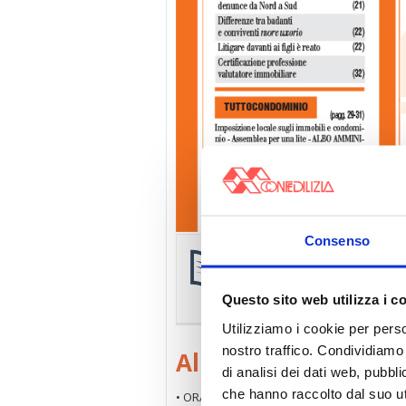
Consenso
Confedilizia notizie AN
La
raccolta completa e agg
riservata agli associati.
Sfog
Questo sito web utilizza i c
Utilizziamo i cookie per perso
nostro traffico. Condividiamo 
All’interno
di analisi dei dati web, pubbl
che hanno raccolto dal suo uti
• ORA C’È UN INTERLOCUTORE