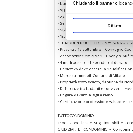
Chiudendo il banner cliccand
• Nuovo Codice Beni culturali
• Viaggio in Kazakistan opportunità da cog
• Agenti immobiliari: Linee guida
• Seminario a Milano Confedilizia – Abi
Rifiuta
• Siglato accordo nuove garanzie crediti
• “Ecobonus”: chiarimenti sulla cessione de
• 10 MODI PER UCCIDERE UN’ASSOCIAZION
• Piacenza 15 settembre – Convegno Coord
• Associazione Amici Veri – Il pony si può 
• 4 modi possibili di spendere il denaro
• L’obiettivo deve essere la riqualificazi
• Morosità immobili Comune di Milano
• Proprietà sotto scacco, denunce da Nor
• Differenze tra badanti e conviventi
more 
• Litigare davanti ai figli è reato
• Certificazione professione valutatore i
TUTTOCONDOMINIO
Imposizione locale sugli immobili e c
GIUDIZIARI DI CONDOMINIO – Condòmino 