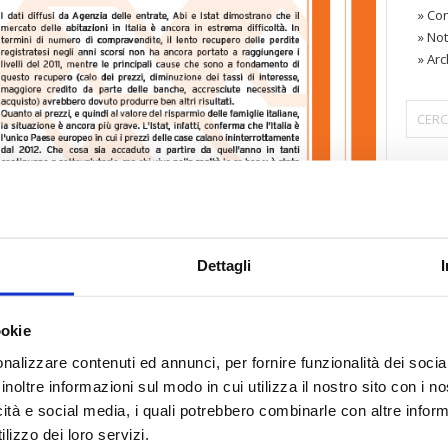
»
Con
»
Not
»
Arc
〉 Are
Dettagli
NO 28 – Giugno 2018 – N. 6.
iornata dei testi integrali
di
Confedilizia notizie
è
lia questo numero
»
ookie
nalizzare contenuti ed annunci, per fornire funzionalità dei socia
inoltre informazioni sul modo in cui utilizza il nostro sito con i 
icità e social media, i quali potrebbero combinarle con altre inform
lizzo dei loro servizi.