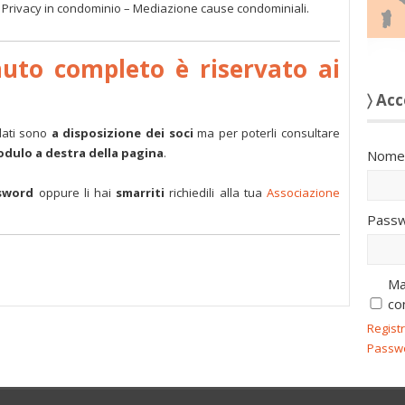
 – Privacy in condominio – Mediazione cause condominiali.
nuto completo è riservato ai
〉 Acc
dati sono
a disposizione dei soci
ma per poterli consultare
modulo a destra della pagina
.
Nome 
sword
oppure li hai
smarriti
richiedili alla tua
Associazione
Passw
Ma
co
Regist
Passw