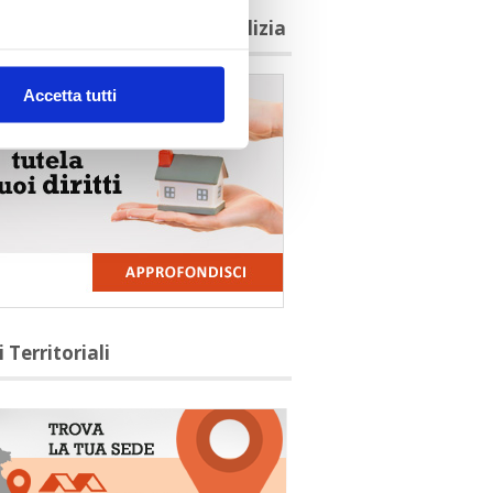
agioni per aderire a Confedilizia
Accetta tutti
i Territoriali