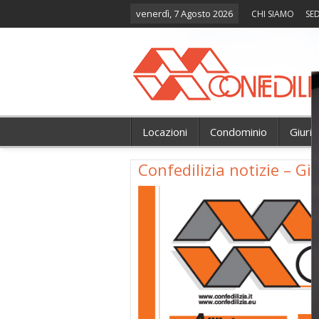
venerdì, 7 Agosto 2026
CHI SIAMO
SED
Locazioni
Condominio
Giuri
Confedilizia notizie – G