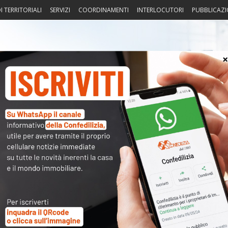
I TERRITORIALI
SERVIZI
COORDINAMENTI
INTERLOCUTORI
PUBBLICAZI
sprudenza
Fisco
Portierato
Intorno alla casa
Notiz
iugno 2018
〉 Acc
Nome 
Passw
Ma