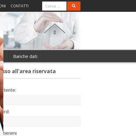
ONI
CONTATTI
ie
Banche dati
esso all’area riservata
utente:
ord:
ntienimi