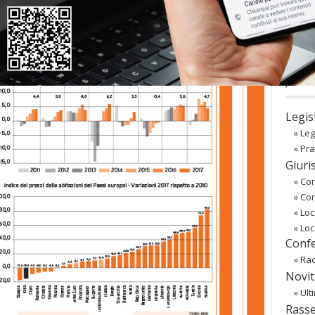
co
Regist
Passw
〉 Ba
Legis
»
Leg
»
Pra
Giuri
»
Cor
»
Co
»
Loc
»
Loc
Confe
»
Rac
Novit
»
Ult
Rass