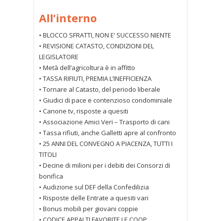
All’interno
• BLOCCO SFRATTI, NON E’ SUCCESSO NIENTE
• REVISIONE CATASTO, CONDIZIONI DEL
LEGISLATORE
• Metà dell’agricoltura è in affitto
• TASSA RIFIUTI, PREMIA L’INEFFICIENZA
• Tornare al Catasto, del periodo liberale
• Giudici di pace e contenzioso condominiale
• Canone tv, risposte a quesiti
• Associazione Amici Veri – Trasporto di cani
• Tassa rifiuti, anche Galletti apre al confronto
• 25 ANNI DEL CONVEGNO A PIACENZA, TUTTI I
TITOLI
• Decine di milioni per i debiti dei Consorzi di
bonifica
• Audizione sul DEF della Confedilizia
• Risposte delle Entrate a quesiti vari
• Bonus mobili per giovani coppie
• CODICE APPALTI FAVORITE LE COOP