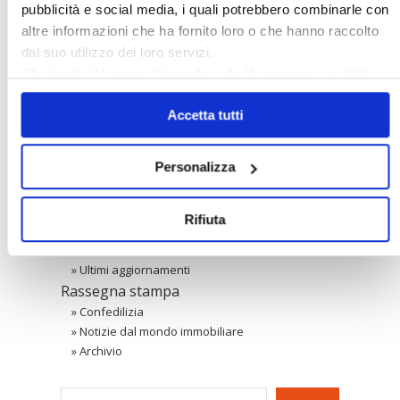
〉 Banche dati
pubblicità e social media, i quali potrebbero combinarle con
altre informazioni che ha fornito loro o che hanno raccolto
Legislazione e prassi
dal suo utilizzo dei loro servizi.
»
Legislazione
Chiudendo il banner cliccando sulla
X
verranno accettati
»
Prassi
solo i cookie necessari.
Giurisprudenza
Accetta tutti
»
Corte Costituzionale
»
Condominio
Personalizza
»
Locazione ad uso abitativo
»
Locazione ad uso diverso dall'abitativo
Confedilizia notizie
Rifiuta
»
Raccolta Confedilizia notizie
Novità
»
Ultimi aggiornamenti
Rassegna stampa
»
Confedilizia
»
Notizie dal mondo immobiliare
»
Archivio