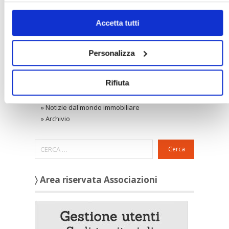
»
Condominio
solo i cookie necessari.
»
Locazione ad uso abitativo
Accetta tutti
»
Locazione ad uso diverso dall'abitativo
Confedilizia notizie
»
Raccolta Confedilizia notizie
Personalizza
Novità
»
Ultimi aggiornamenti
Rifiuta
Rassegna stampa
»
Confedilizia
»
Notizie dal mondo immobiliare
»
Archivio
Cerca
〉 Area riservata Associazioni