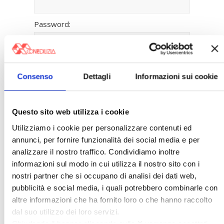
Password:
Mantienimi
connesso
Consenso
Dettagli
Informazioni sui cookie
Accesso
Registrazione
Questo sito web utilizza i cookie
Password persa
Utilizziamo i cookie per personalizzare contenuti ed
annunci, per fornire funzionalità dei social media e per
〉 Banche dati
analizzare il nostro traffico. Condividiamo inoltre
informazioni sul modo in cui utilizza il nostro sito con i
Legislazione e prassi
nostri partner che si occupano di analisi dei dati web,
»
Legislazione
pubblicità e social media, i quali potrebbero combinarle con
»
Prassi
altre informazioni che ha fornito loro o che hanno raccolto
Giurisprudenza
dal suo utilizzo dei loro servizi.
»
Corte Costituzionale
Chiudendo il banner cliccando sulla
X
verranno accettati