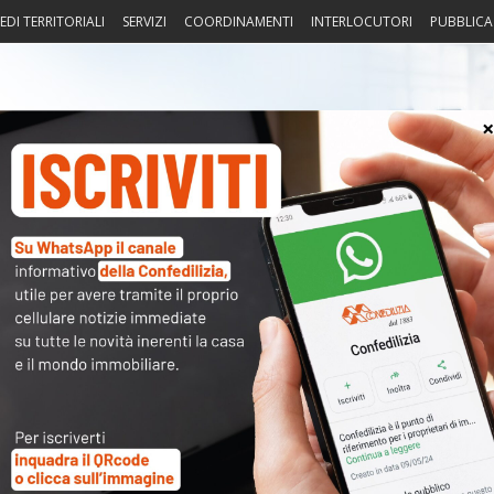
EDI TERRITORIALI
SERVIZI
COORDINAMENTI
INTERLOCUTORI
PUBBLICA
sprudenza
Fisco
Portierato
Intorno alla casa
Notiz
 Quella corsa alle aree fabbricabili
〉 Not
APP
R
N
V
A