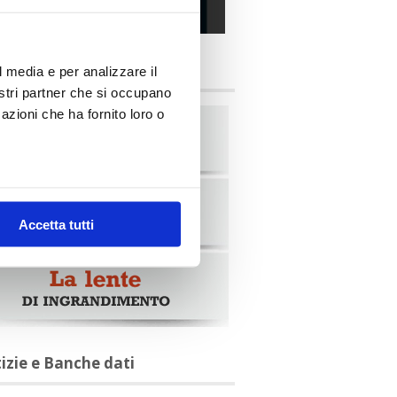
alia Oggi – Luglio 2026
briche
l media e per analizzare il
nostri partner che si occupano
azioni che ha fornito loro o
Accetta tutti
tizie e Banche dati