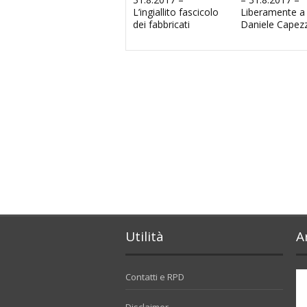
L’ingiallito fascicolo
Liberamente a
dei fabbricati
Daniele Capez
Utilità
A
Contatti e RPD