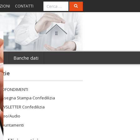
ZIONI
CONTATTI
ie
Banche dati
izie
ROFONDIMENTI
assegna Stampa Confedilizia
EWSLETTER Confedilizia
ideo/Audio
ppuntamenti