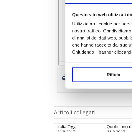
Questo sito web utilizza i c
Utilizziamo i cookie per perso
nostro traffico. Condividiamo 
di analisi dei dati web, pubbl
che hanno raccolto dal suo uti
Chiudendo il banner cliccand
Scarica e stampa il p
Rifiuta
Il Giornale – 14.5.2016 – Quella 
Articoli collegati
Italia Oggi –
Il Quotidiano d
31.8.2017 –
– 31.8.2017 –