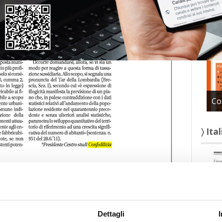
〉 Con
Co
〉 Ita
Dettagli