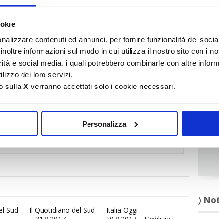
It
ookie
〉 Ru
nalizzare contenuti ed annunci, per fornire funzionalità dei socia
inoltre informazioni sul modo in cui utilizza il nostro sito con i 
icità e social media, i quali potrebbero combinarle con altre inform
lizzo dei loro servizi.
o sulla
X
verranno accettati solo i cookie necessari.
df
Personalizza
corsa alle aree fabbricabili
〉 No
el Sud
Il Quotidiano del Sud
Italia Oggi –
– 31.8.2017 –
30.8.2017 – L’edilizia