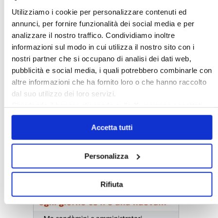
Utilizziamo i cookie per personalizzare contenuti ed
〉 Confedilizia notizie
annunci, per fornire funzionalità dei social media e per
analizzare il nostro traffico. Condividiamo inoltre
informazioni sul modo in cui utilizza il nostro sito con i
nostri partner che si occupano di analisi dei dati web,
pubblicità e social media, i quali potrebbero combinarle con
altre informazioni che ha fornito loro o che hanno raccolto
dal suo utilizzo dei loro servizi.
Chiudendo il banner cliccando sulla
X
verranno accettati
solo i cookie necessari.
Confedilizia notizie – Luglio 2026
Accetta tutti
〉 Notizie e Banche dati
Personalizza
Rifiuta