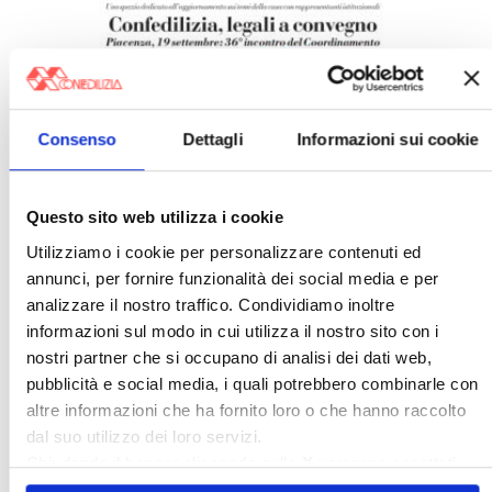
Consenso
Dettagli
Informazioni sui cookie
Italia Oggi – Luglio 2026
Questo sito web utilizza i cookie
Utilizziamo i cookie per personalizzare contenuti ed
annunci, per fornire funzionalità dei social media e per
analizzare il nostro traffico. Condividiamo inoltre
informazioni sul modo in cui utilizza il nostro sito con i
nostri partner che si occupano di analisi dei dati web,
pubblicità e social media, i quali potrebbero combinarle con
altre informazioni che ha fornito loro o che hanno raccolto
dal suo utilizzo dei loro servizi.
Chiudendo il banner cliccando sulla
X
verranno accettati
〉 Confedilizia notizie
solo i cookie necessari.