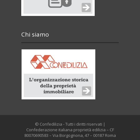
Chi siamo
© Confedilizia - Tutti i diritti riservati |
Confederazione italiana proprietà edilizia – CF
80070690583 – Via Borgognona, 47 – 00187 Roma