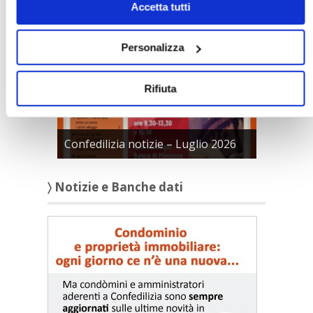
〉 Confedilizia notizie
Accetta tutti
Personalizza
Rifiuta
Confedilizia notizie – Luglio 2026
〉 Notizie e Banche dati