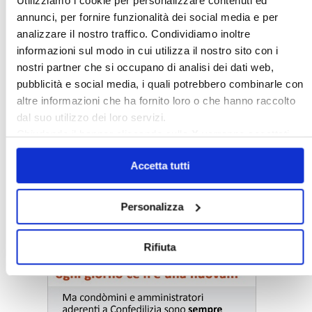
Utilizziamo i cookie per personalizzare contenuti ed
annunci, per fornire funzionalità dei social media e per
analizzare il nostro traffico. Condividiamo inoltre
informazioni sul modo in cui utilizza il nostro sito con i
nostri partner che si occupano di analisi dei dati web,
pubblicità e social media, i quali potrebbero combinarle con
altre informazioni che ha fornito loro o che hanno raccolto
dal suo utilizzo dei loro servizi.
Chiudendo il banner cliccando sulla
X
verranno accettati
solo i cookie necessari.
Accetta tutti
〉 Notizie e Banche dati
Personalizza
Rifiuta