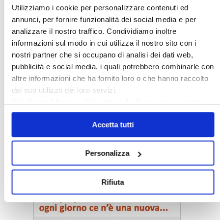
Utilizziamo i cookie per personalizzare contenuti ed
annunci, per fornire funzionalità dei social media e per
analizzare il nostro traffico. Condividiamo inoltre
informazioni sul modo in cui utilizza il nostro sito con i
nostri partner che si occupano di analisi dei dati web,
pubblicità e social media, i quali potrebbero combinarle con
altre informazioni che ha fornito loro o che hanno raccolto
dal suo utilizzo dei loro servizi.
Chiudendo il banner cliccando sulla
X
verranno accettati
solo i cookie necessari.
Accetta tutti
Personalizza
〉 Notizie e Banche dati
Rifiuta