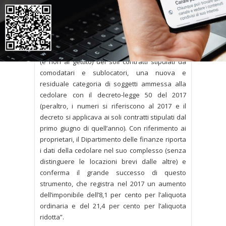
Precisazione Confedilizia
“I dati del Dipartimento delle finanze
non mostrano alcun insuccesso della cedolare
secca sugli affitti brevi. I 44 milioni di euro
relativi al 2017, infatti, sono relativi all’imponibile
(e non al gettito) dei soli contratti stipulati da
comodatari e sublocatori, una nuova e
residuale categoria di soggetti ammessa alla
cedolare con il decreto-legge 50 del 2017
(peraltro, i numeri si riferiscono al 2017 e il
decreto si applicava ai soli contratti stipulati dal
primo giugno di quell’anno). Con riferimento ai
proprietari, il Dipartimento delle finanze riporta
i dati della cedolare nel suo complesso (senza
distinguere le locazioni brevi dalle altre) e
conferma il grande successo di questo
strumento, che registra nel 2017 un aumento
dell’imponibile dell’8,1 per cento per l’aliquota
ordinaria e del 21,4 per cento per l’aliquota
ridotta”.