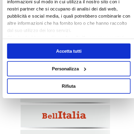
informazioni sul modo in cui utilizza il nostro sito con i
nostri partner che si occupano di analisi dei dati web,
pubblicità e social media, i quali potrebbero combinarle con
altre informazioni che ha fornito loro o che hanno raccolto
dal suo utilizzo dei loro servizi.
Chiudendo il banner cliccando sulla
X
verranno accettati
solo i cookie necessari.
Italia Oggi – Luglio 2026
Accetta tutti
〉 Rubriche
Personalizza
Rifiuta