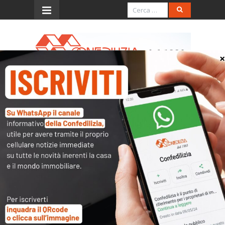
Menu
Case sfitte e affitti brevi: articolo su Il
Tempo
“Esproprio” delle case sfitte – L’ultima follia
contro la proprietà “Il tema dell’emergenza