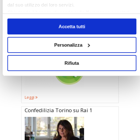
dal suo utilizzo dei loro servizi.
Chiudendo il banner cliccando sulla
X
verranno accettati
solo i cookie necessari.
Accetta tutti
Leggi
Confedilizia a Radio 24
Personalizza
Rifiuta
Leggi
Confedilizia Torino su Rai 1