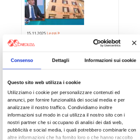
15.11.2025
Leggi
La proposta della Confedilizia sugli
sfratti
Consenso
Dettagli
Informazioni sui cookie
Questo sito web utilizza i cookie
Utilizziamo i cookie per personalizzare contenuti ed
annunci, per fornire funzionalità dei social media e per
17.11.2025
Leggi
analizzare il nostro traffico. Condividiamo inoltre
informazioni sul modo in cui utilizza il nostro sito con i
Confedilizia ad Omnibus
nostri partner che si occupano di analisi dei dati web,
pubblicità e social media, i quali potrebbero combinarle con
altre informazioni che ha fornito loro o che hanno raccolto