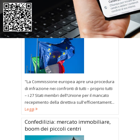
abitativa necessita di una pluralità di risposte,
molte...
Leggi
Commissione Ue surreale sulla
direttiva case green
"La Commissione europea apre una procedura
di infrazione nei confronti di tutti – proprio tutti
– i 27 Stati membri dell'Unione per il mancato
recepimento della direttiva sull'efficientament...
Leggi
Confedilizia: mercato immobiliare,
boom dei piccoli centri