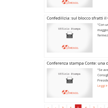
Confedilizia: sul blocco sfratti i
“Con un
maggior
fermezz
Conferenza stampa Conte: una 
“Se av
Consigl
Preside
Leggi
«
‹
3
4
5
6
7
›