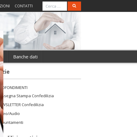
ZIONI
CONTATTI
ie
Banche dati
izie
ROFONDIMENTI
assegna Stampa Confedilizia
EWSLETTER Confedilizia
ideo/Audio
ppuntamenti