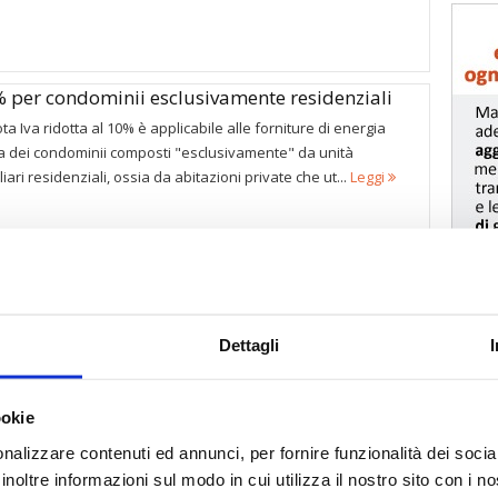
0% per condominii esclusivamente residenziali
ota Iva ridotta al 10% è applicabile alle forniture di energia
ca dei condominii composti "esclusivamente" da unità
iari residenziali, ossia da abitazioni private che ut...
Leggi
i gioca la credibilità del nuovo Governo e della
Dettagli
la Camera è accaduto qualcosa di insolito. Oltre trenta
i di maggioranza e di opposizione sono intervenuti per più di
sul tema del blocco degli sfratti, criticando quest...
Leggi
ookie
nalizzare contenuti ed annunci, per fornire funzionalità dei socia
inoltre informazioni sul modo in cui utilizza il nostro sito con i 