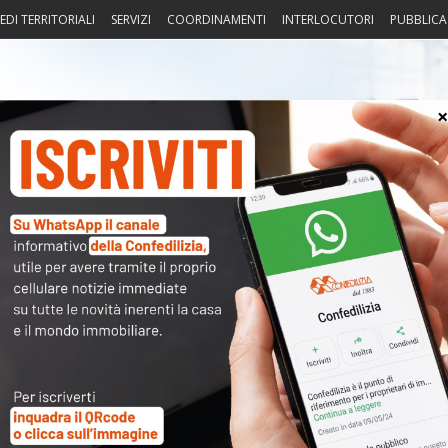
EDI TERRITORIALI
SERVIZI
COORDINAMENTI
INTERLOCUTORI
PUBBLICA
sprudenza
Fisco
Portierato
Intorno alla casa
Notiz
〉 Not
emplificato e migliorato, non solo prolungato
APP
R
no dall’introduzione del superbonus del 110 per cento, troppi
i e complicazioni bloccano ancora l’avvio dei lavori nella
N
ande maggioranza dei condominii. È quanto denunci...
Leggi
V
A