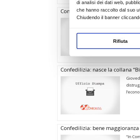
di analisi dei dati web, pubbl
che hanno raccolto dal suo uti
Confedilizia: le storie delle vitti
Chiudendo il banner cliccand
Continu
deputat
subisco
Rifiuta
Confedilizia: nasce la collana “B
Giovedì
distrug
l’econo
Confedilizia: bene maggioranza s
“In Co