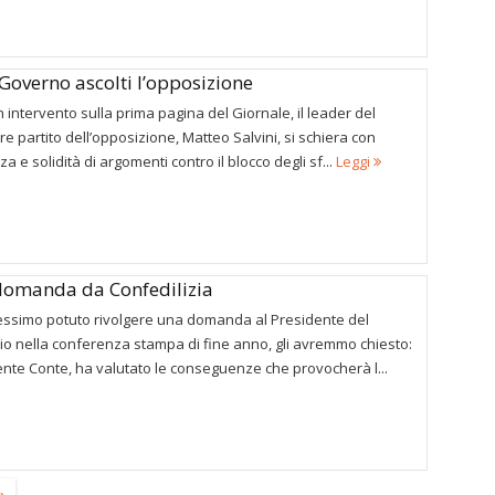
l Governo ascolti l’opposizione
 intervento sulla prima pagina del Giornale, il leader del
e partito dell’opposizione, Matteo Salvini, si schiera con
a e solidità di argomenti contro il blocco degli sf...
Leggi
domanda da Confedilizia
essimo potuto rivolgere una domanda al Presidente del
io nella conferenza stampa di fine anno, gli avremmo chiesto:
nte Conte, ha valutato le conseguenze che provocherà l...
»