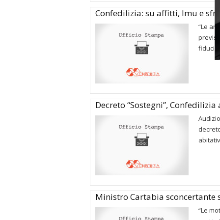
Confedilizia: su affitti, Imu e sf
“Le ant
previst
fiducia 
Decreto “Sostegni”, Confedilizia 
Audizio
decreto
abitati
Ministro Cartabia sconcertante s
“Le mot