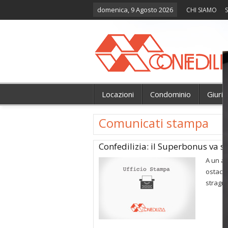
domenica, 9 Agosto 2026
CHI SIAMO
S
Locazioni
Condominio
Giuri
Comunicati stampa
Confedilizia: il Superbonus va s
A un an
ostacol
stragr