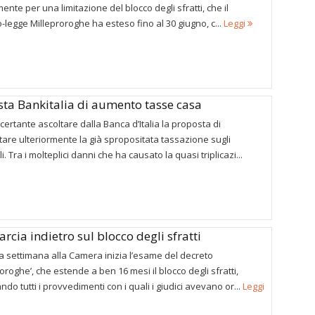
ente per una limitazione del blocco degli sfratti, che il
-legge Milleproroghe ha esteso fino al 30 giugno, c...
Leggi
esta Bankitalia di aumento tasse casa
certante ascoltare dalla Banca d’Italia la proposta di
re ulteriormente la già spropositata tassazione sugli
i. Tra i molteplici danni che ha causato la quasi triplicazi...
arcia indietro sul blocco degli sfratti
 settimana alla Camera inizia l’esame del decreto
roroghe’, che estende a ben 16 mesi il blocco degli sfratti,
ndo tutti i provvedimenti con i quali i giudici avevano or...
Leggi