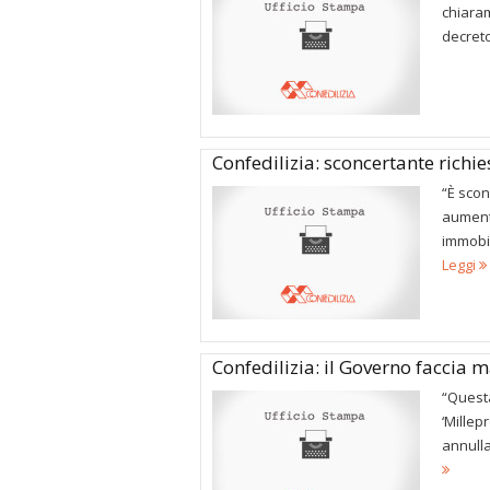
chiaram
decreto
Confedilizia: sconcertante richi
“È scon
aumenta
immobil
Leggi
Confedilizia: il Governo faccia m
“Questa
‘Millep
annulla