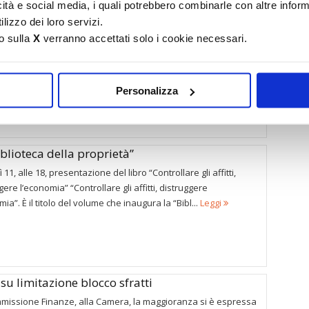
icità e social media, i quali potrebbero combinarle con altre inform
lizzo dei loro servizi.
me del blocco degli sfratti
o sulla
X
verranno accettati solo i cookie necessari.
ano ad arrivare ogni giorno – a Confedilizia, ma anche a
i e senatori – le richieste di aiuto dai proprietari che
no da un anno la requisizione di fatto del loro immobil...
Leggi
Personalizza
iblioteca della proprietà”
 11, alle 18, presentazione del libro “Controllare gli affitti,
gere l’economia” “Controllare gli affitti, distruggere
mia”. È il titolo del volume che inaugura la “Bibl...
Leggi
u limitazione blocco sfratti
mmissione Finanze, alla Camera, la maggioranza si è espressa