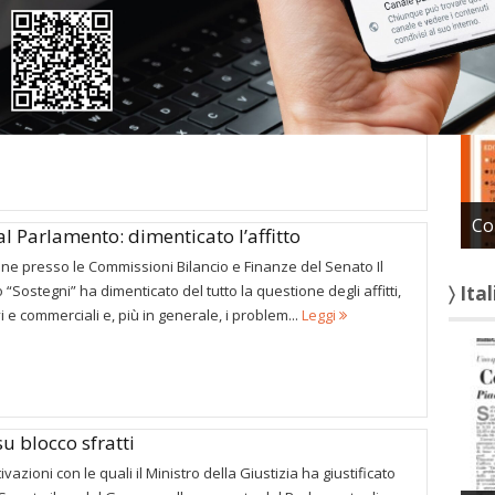
〉 Con
ratti servono interventi adeguati
icipazioni sui contenuti del secondo decreto ‘Sostegni’, e di
e correzioni parlamentari al primo, aprono qualche spiraglio di
ma lasciano irrisolti alcuni nodi cruciali...
Leggi
Co
al Parlamento: dimenticato l’affitto
ne presso le Commissioni Bilancio e Finanze del Senato Il
〉 Ita
 “Sostegni” ha dimenticato del tutto la questione degli affitti,
vi e commerciali e, più in generale, i problem...
Leggi
u blocco sfratti
ivazioni con le quali il Ministro della Giustizia ha giustificato