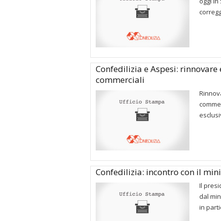
oggi in
corregg
Confedilizia e Aspesi: rinnovare 
commerciali
Rinnova
commerc
esclusi
Confedilizia: incontro con il min
Il pres
dal min
in parti