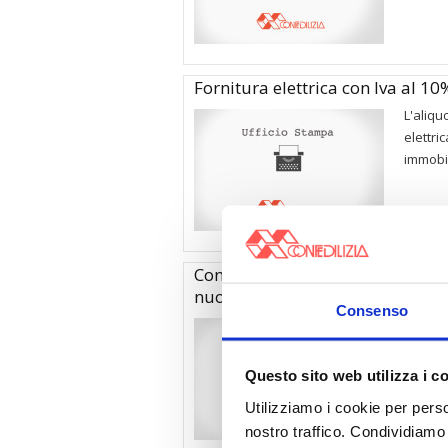
Fornitura elettrica con Iva al 1
L'aliqu
elettri
immobil
Confedilizia: sul blocco sfratti s
nuova maggioranza
Consenso
Oggi al
deputat
un’ora 
Questo sito web utilizza i c
Utilizziamo i cookie per perso
nostro traffico. Condividiamo 