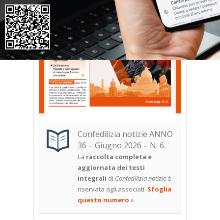
Confedilizia notizie ANNO
36 – Giugno 2026 – N. 6.
La
raccolta completa e
aggiornata dei testi
integrali
di
Confedilizia notizie
è
riservata agli associati.
Sfoglia
questo numero
»