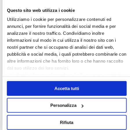
Nome utente:
Questo sito web utilizza i cookie
Utilizziamo i cookie per personalizzare contenuti ed
annunci, per fornire funzionalità dei social media e per
Password:
analizzare il nostro traffico. Condividiamo inoltre
informazioni sul modo in cui utilizza il nostro sito con i
nostri partner che si occupano di analisi dei dati web,
Mantienimi
pubblicità e social media, i quali potrebbero combinarle con
connesso
altre informazioni che ha fornito loro o che hanno raccolto
dal suo utilizzo dei loro servizi.
Accesso
Chiudendo il banner cliccando sulla
X
verranno accettati
Registrazione
solo i cookie necessari.
Password persa
Accetta tutti
〉 Banche dati
Personalizza
Legislazione e prassi
»
Legislazione
Rifiuta
»
Prassi