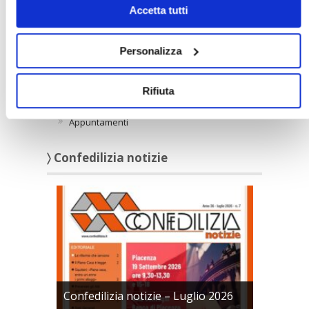
〉 Notizie
Accetta tutti
APPROFONDIMENTI
Personalizza
Rassegna Stampa Confedilizia
NEWSLETTER Confedilizia
Rifiuta
Video/Audio
Appuntamenti
〉 Confedilizia notizie
Confedilizia notizie – Luglio 2026