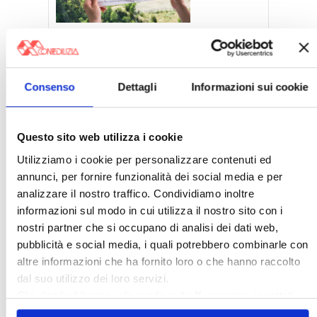
Interesse del proprietario del suolo ad
escludere l’attività di terzi
Consenso
Dettagli
Informazioni sui cookie
Questo sito web utilizza i cookie
Utilizziamo i cookie per personalizzare contenuti ed
Poteri dell’assemblea
annunci, per fornire funzionalità dei social media e per
analizzare il nostro traffico. Condividiamo inoltre
informazioni sul modo in cui utilizza il nostro sito con i
nostri partner che si occupano di analisi dei dati web,
pubblicità e social media, i quali potrebbero combinarle con
altre informazioni che ha fornito loro o che hanno raccolto
Da
Confedilizia notizie
di luglio
dal suo utilizzo dei loro servizi.
Chiudendo il banner cliccando sulla
X
verranno accettati
solo i cookie necessari.