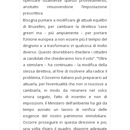
ripensare totalmente questo provvedimento,
anzitutto rimuovendone l’impostazione
prescrittiva.
Bisogna puntare a modificare gli attuali equilibri
di Bruxelles, per cambiare la direttiva ‘case
green’ ma – più ampiamente – per portare
l’Unione europea a non essere più il tempio del
dirigismo e a trasformarsi in qualcosa di molto
diverso. Questo dovrebbero chiedere i cittadini
ai candidati che chiederanno loro il voto”.
“
Oltre
a stimolare – ha continuato – la modifica della
stessa direttiva, al fine di risolvere alla radice il
problema, il Governo italiano può prepararsi ad
attuarla, per l’eventualità che non si riuscisse a
cambiarla, in modo da rimanere nel solco
sinora seguito, fatto di incentivi e non di
imposizioni. Il Ministero dell’ambiente ha già da
tempo avviato un lavoro di verifica delle
esigenze del nostro patrimonio immobiliare.
Occorre proseguire in questa direzione e poi,
una volta chiaro il quadro, disporre adeguate