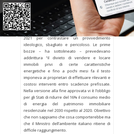
Nell’ambito dell’intervista sulla direttiva “case
green” il Presidente ha tenuto a precisare che
si tratta di un testo migliorato rispetto a quello
che era stato proposto. E ciò grazie all’azione di
chi, come la Confedilizia, si è battuto fin dal
2021 per contrastare un provvedimento
ideologico, sbagliato e pericoloso. Le prime
bozze – ha sottolineato – prevedevano
addirittura “il divieto di vendere e locare
immobili privi di certe caratteristiche
energetiche e fino a pochi mesi fa il testo
imponeva ai proprietari di effettuare rilevanti e
costosi interventi entro scadenze prefissate.
Nella versione alla fine approvata vi è l’obbligo
per gli Stati di ridurre del 16% il consumo medio
di energia del patrimonio immobiliare
residenziale nel 2030 rispetto al 2020. Obiettivo
che non sappiamo che cosa comporterebbe ma
che il Ministro dell’ambiente italiano ritiene di
difficile raggiungimento.