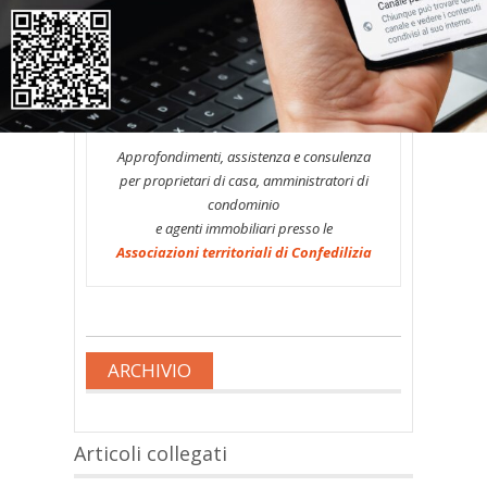
No. Ai sensi dell’art. 27, l. n. 392/1978, la
durata minima del primo periodo
contrattuale di locazioni come quelle di
cui al quesito è di 6 anni.
* * *
Approfondimenti, assistenza e consulenza
per proprietari di casa, amministratori di
condominio
e agenti immobiliari presso le
Associazioni territoriali di Confedilizia
ARCHIVIO
Articoli collegati