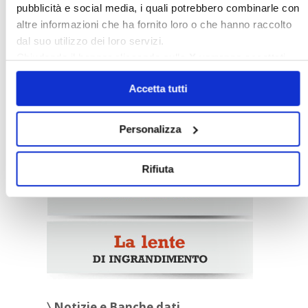
pubblicità e social media, i quali potrebbero combinarle con
altre informazioni che ha fornito loro o che hanno raccolto
Italia Oggi – Luglio 2026
dal suo utilizzo dei loro servizi.
Chiudendo il banner cliccando sulla
X
verranno accettati
solo i cookie necessari.
〉 Rubriche
Accetta tutti
Personalizza
Rifiuta
〉 Notizie e Banche dati