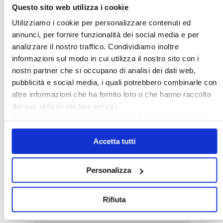
Questo sito web utilizza i cookie
Utilizziamo i cookie per personalizzare contenuti ed
annunci, per fornire funzionalità dei social media e per
analizzare il nostro traffico. Condividiamo inoltre
Confedilizia notizie – Luglio 2026
informazioni sul modo in cui utilizza il nostro sito con i
nostri partner che si occupano di analisi dei dati web,
〉 Italia Oggi – Pagina Confedilizia
pubblicità e social media, i quali potrebbero combinarle con
altre informazioni che ha fornito loro o che hanno raccolto
dal suo utilizzo dei loro servizi.
Chiudendo il banner cliccando sulla
X
verranno accettati
solo i cookie necessari.
Accetta tutti
Personalizza
Italia Oggi – Luglio 2026
Rifiuta
〉 Rubriche