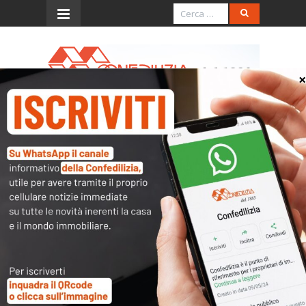
Menu
Tende comuni
Quesito
Si domanda a chi competa la spesa per
lo smontaggio e il successivo
rimontaggio di una tenda solare di
proprietà di un condomino, la cui
installazione a suo tempo era stata
autorizzata dal condominio. Tale
intervento è necessario in quanto la