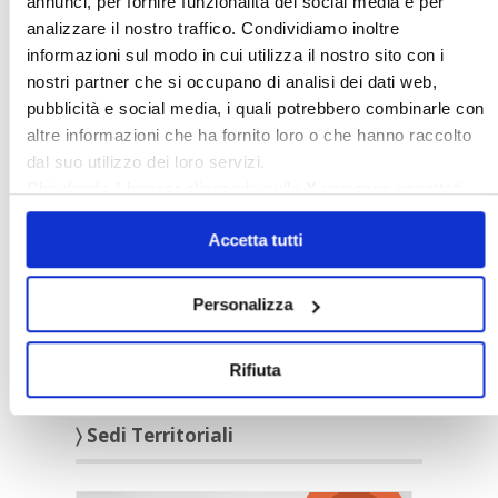
annunci, per fornire funzionalità dei social media e per
analizzare il nostro traffico. Condividiamo inoltre
informazioni sul modo in cui utilizza il nostro sito con i
nostri partner che si occupano di analisi dei dati web,
〉 5 ragioni per aderire a Confedilizia
pubblicità e social media, i quali potrebbero combinarle con
altre informazioni che ha fornito loro o che hanno raccolto
dal suo utilizzo dei loro servizi.
Chiudendo il banner cliccando sulla
X
verranno accettati
solo i cookie necessari.
Accetta tutti
Personalizza
Rifiuta
〉 Sedi Territoriali