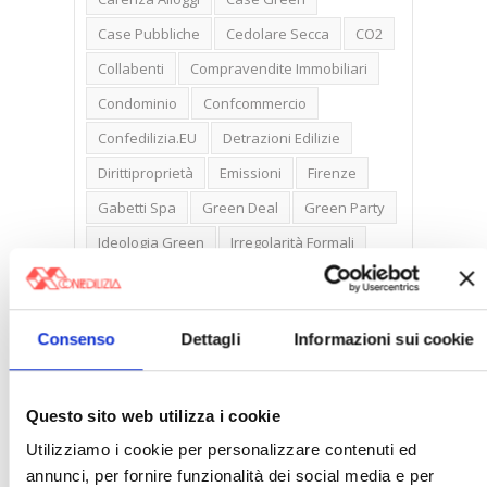
Case Pubbliche
Cedolare Secca
CO2
Collabenti
Compravendite Immobiliari
Condominio
Confcommercio
Confedilizia.EU
Detrazioni Edilizie
Dirittiproprietà
Emissioni
Firenze
Gabetti Spa
Green Deal
Green Party
Ideologia Green
Irregolarità Formali
Libero Mercato
Monolocali
New York
Nudaproprietà
Prezzi Case
Consenso
Dettagli
Informazioni sui cookie
Prima Casa
Proprietari Casa
Rendite Catastali
Rivoluzioneliberale
Questo sito web utilizza i cookie
Ruderi
Sicurezza
Sommerso
Utilizziamo i cookie per personalizzare contenuti ed
Sunia
Trasferimenti
Treviso
annunci, per fornire funzionalità dei social media e per
Valore Case