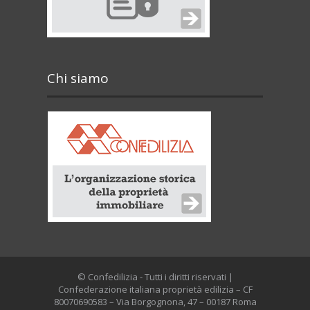
Chi siamo
© Confedilizia - Tutti i diritti riservati |
Confederazione italiana proprietà edilizia – CF
80070690583 – Via Borgognona, 47 – 00187 Roma