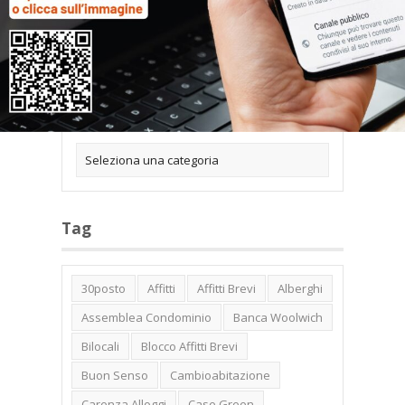
Categorie
Tag
30posto
Affitti
Affitti Brevi
Alberghi
Assemblea Condominio
Banca Woolwich
Bilocali
Blocco Affitti Brevi
Buon Senso
Cambioabitazione
Carenza Alloggi
Case Green