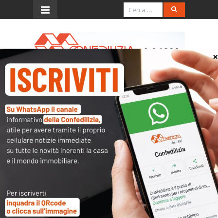
Menu
Elezioni europee, bocciati i partiti e i
governi più oltranzisti sul Green
Deal
Leggi