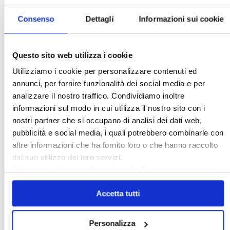
Confedilizia.EU
Detrazioni Edilizie
Consenso
Dettagli
Informazioni sui cookie
Dirittiproprietà
Emissioni
Firenze
Gabetti Spa
Green Deal
Green Party
Questo sito web utilizza i cookie
Ideologia Green
Irregolarità Formali
Utilizziamo i cookie per personalizzare contenuti ed
Libero Mercato
Monolocali
New York
annunci, per fornire funzionalità dei social media e per
Nudaproprietà
Prezzi Case
analizzare il nostro traffico. Condividiamo inoltre
Prima Casa
Proprietari Casa
informazioni sul modo in cui utilizza il nostro sito con i
nostri partner che si occupano di analisi dei dati web,
Rendite Catastali
Rivoluzioneliberale
pubblicità e social media, i quali potrebbero combinarle con
Ruderi
Sicurezza
Sommerso
altre informazioni che ha fornito loro o che hanno raccolto
Sunia
Trasferimenti
Treviso
dal suo utilizzo dei loro servizi.
Chiudendo il banner cliccando sulla
X
verranno accettati
Valore Case
solo i cookie necessari.
Accetta tutti
Cerca
Personalizza