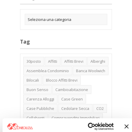
Tag
30posto
Affitti
Affitti Brevi
Alberghi
Assemblea Condominio
Banca Woolwich
Bilocali
Blocco Affitti Brevi
Buon Senso
Cambioabitazione
Carenza Alloggi
Case Green
Case Pubbliche
Cedolare Secca
CO2
Collabenti
Compravendite Immobiliari
Condominio
Confcommercio