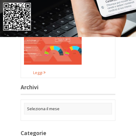
Elezioni europee, bocciati i partiti e i
governi più oltranzisti sul Green
Deal
Leggi
Archivi
Categorie