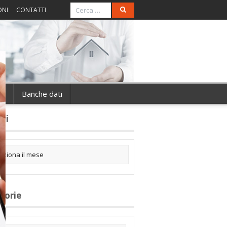
ONI
CONTATTI
ie
Banche dati
ivi
gorie