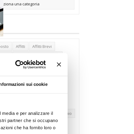
posto
Affitti
Affitti Brevi
erghi
Assemblea Condominio
nca Woolwich
Bilocali
cco Affitti Brevi
Buon Senso
Informazioni sui cookie
mbioabitazione
Carenza Alloggi
se Green
Case Pubbliche
dolare Secca
CO2
Collabenti
l media e per analizzare il
pravendite Immobiliari
Condominio
nostri partner che si occupano
nfcommercio
Confedilizia.EU
azioni che ha fornito loro o
razioni Edilizie
Dirittiproprietà