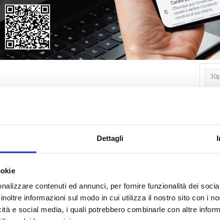
Tag
30
Alb
Ba
Blo
Dettagli
Ca
Ca
Ce
ookie
nalizzare contenuti ed annunci, per fornire funzionalità dei socia
Com
inoltre informazioni sul modo in cui utilizza il nostro sito con i 
Co
icità e social media, i quali potrebbero combinarle con altre inform
Det