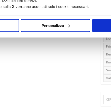
lizzo dei loro servizi.
o sulla
X
verranno accettati solo i cookie necessari.
Emi
Gr
Ide
Personalizza
Lib
Nu
Pr
Ren
Rud
Su
Va