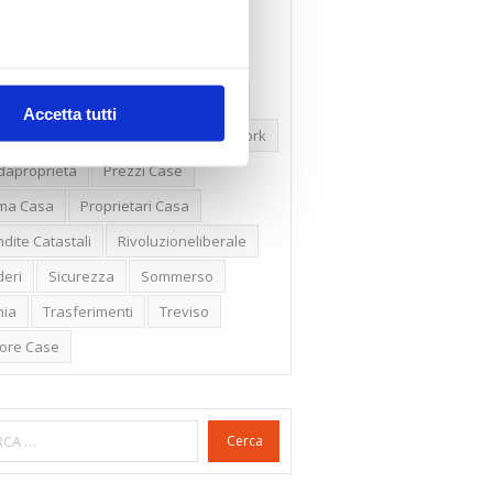
ssioni
Firenze
Gabetti Spa
een Deal
Green Party
ologia Green
Irregolarità Formali
Accetta tutti
ero Mercato
Monolocali
New York
daproprietà
Prezzi Case
ima Casa
Proprietari Casa
dite Catastali
Rivoluzioneliberale
eri
Sicurezza
Sommerso
nia
Trasferimenti
Treviso
lore Case
Cerca