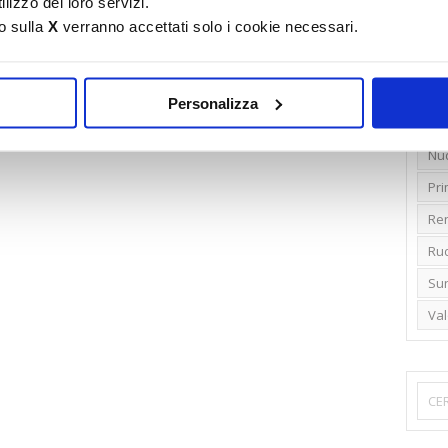
lizzo dei loro servizi.
o sulla
X
verranno accettati solo i cookie necessari.
Emi
Gr
Ide
Personalizza
Lib
Nu
Pr
Ren
Rud
Su
Va