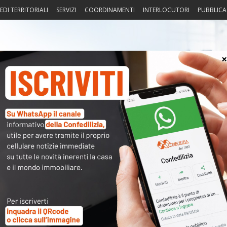
EDI TERRITORIALI
SERVIZI
COORDINAMENTI
INTERLOCUTORI
PUBBLICA
sprudenza
Fisco
Portierato
Intorno alla casa
Notiz
Arch
soprattutto tra i più giovani
ta ad aumentare la percentuale di italiani che vive in una casa
rietà. Non solo: a trainare la crescita sono i più giovani. Tra
che vivono in un nucleo familiare in cui...
Leggi
Cate
i più agli italiani