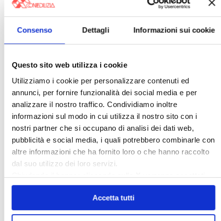
Collabenti
Compravendite Immobiliari
Condominio
Confcommercio
Consenso
Dettagli
Informazioni sui cookie
Confedilizia.EU
Detrazioni Edilizie
Dirittiproprietà
Emissioni
Firenze
Gabetti Spa
Green Deal
Green Party
Questo sito web utilizza i cookie
Ideologia Green
Irregolarità Formali
Utilizziamo i cookie per personalizzare contenuti ed
annunci, per fornire funzionalità dei social media e per
Libero Mercato
Monolocali
New York
analizzare il nostro traffico. Condividiamo inoltre
Nudaproprietà
Prezzi Case
informazioni sul modo in cui utilizza il nostro sito con i
Prima Casa
Proprietari Casa
nostri partner che si occupano di analisi dei dati web,
pubblicità e social media, i quali potrebbero combinarle con
Rendite Catastali
Rivoluzioneliberale
altre informazioni che ha fornito loro o che hanno raccolto
Ruderi
Sicurezza
Sommerso
dal suo utilizzo dei loro servizi.
Sunia
Trasferimenti
Treviso
Chiudendo il banner cliccando sulla
X
verranno accettati
solo i cookie necessari.
Valore Case
Accetta tutti