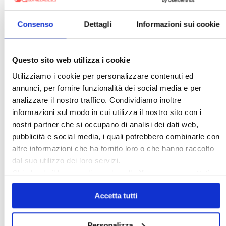
Condominio
Confcommercio
Confedilizia.EU
Detrazioni Edilizie
Consenso
Dettagli
Informazioni sui cookie
Dirittiproprietà
Emissioni
Firenze
Gabetti Spa
Green Deal
Green Party
Questo sito web utilizza i cookie
Ideologia Green
Irregolarità Formali
Utilizziamo i cookie per personalizzare contenuti ed
Libero Mercato
Monolocali
New York
annunci, per fornire funzionalità dei social media e per
analizzare il nostro traffico. Condividiamo inoltre
Nudaproprietà
Prezzi Case
informazioni sul modo in cui utilizza il nostro sito con i
Prima Casa
Proprietari Casa
nostri partner che si occupano di analisi dei dati web,
Rendite Catastali
Rivoluzioneliberale
pubblicità e social media, i quali potrebbero combinarle con
altre informazioni che ha fornito loro o che hanno raccolto
Ruderi
Sicurezza
Sommerso
dal suo utilizzo dei loro servizi.
Sunia
Trasferimenti
Treviso
Chiudendo il banner cliccando sulla
X
verranno accettati
Valore Case
solo i cookie necessari.
Accetta tutti
Cerca
Personalizza