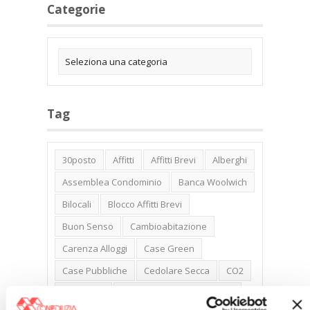
Categorie
Tag
30posto
Affitti
Affitti Brevi
Alberghi
Assemblea Condominio
Banca Woolwich
Bilocali
Blocco Affitti Brevi
Buon Senso
Cambioabitazione
Carenza Alloggi
Case Green
Case Pubbliche
Cedolare Secca
CO2
Collabenti
Compravendite Immobiliari