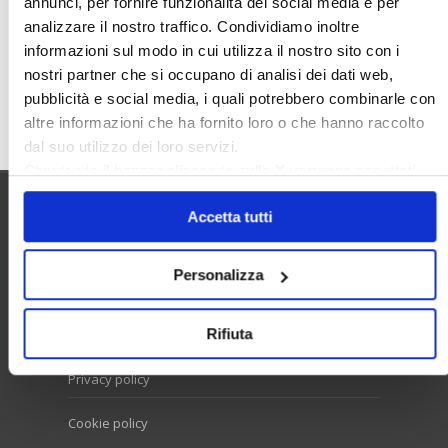
annunci, per fornire funzionalità dei social media e per
Valore Case
analizzare il nostro traffico. Condividiamo inoltre
informazioni sul modo in cui utilizza il nostro sito con i
nostri partner che si occupano di analisi dei dati web,
pubblicità e social media, i quali potrebbero combinarle con
Cerca
altre informazioni che ha fornito loro o che hanno raccolto
dal suo utilizzo dei loro servizi.
Chiudendo il banner cliccando sulla
X
verranno accettati
solo i cookie necessari.
Accetta tutti
Utilità
Personalizza
Contatti e RPD
Rifiuta
Disclaimer
Privacy policy
Cookie policy