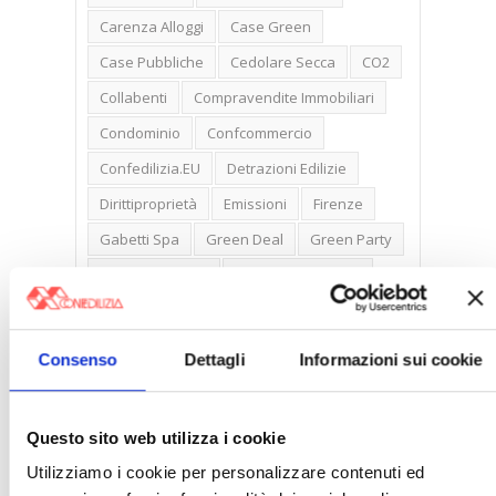
Carenza Alloggi
Case Green
Case Pubbliche
Cedolare Secca
CO2
Collabenti
Compravendite Immobiliari
Condominio
Confcommercio
Confedilizia.EU
Detrazioni Edilizie
Dirittiproprietà
Emissioni
Firenze
Gabetti Spa
Green Deal
Green Party
Ideologia Green
Irregolarità Formali
Libero Mercato
Monolocali
New York
Nudaproprietà
Prezzi Case
Consenso
Dettagli
Informazioni sui cookie
Prima Casa
Proprietari Casa
Rendite Catastali
Rivoluzioneliberale
Questo sito web utilizza i cookie
Ruderi
Sicurezza
Sommerso
Utilizziamo i cookie per personalizzare contenuti ed
Sunia
Trasferimenti
Treviso