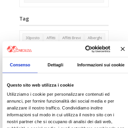
Tag
30posto
Affitti
Affitti Brevi
Alberghi
Assemblea Condominio
Banca Woolwich
Bilocali
Blocco Affitti Brevi
Consenso
Dettagli
Informazioni sui cookie
Buon Senso
Cambioabitazione
Carenza Alloggi
Case Green
Case Pubbliche
Cedolare Secca
CO2
Questo sito web utilizza i cookie
Collabenti
Compravendite Immobiliari
Utilizziamo i cookie per personalizzare contenuti ed
annunci, per fornire funzionalità dei social media e per
Condominio
Confcommercio
analizzare il nostro traffico. Condividiamo inoltre
Confedilizia.EU
Detrazioni Edilizie
informazioni sul modo in cui utilizza il nostro sito con i
Dirittiproprietà
Emissioni
Firenze
nostri partner che si occupano di analisi dei dati web,