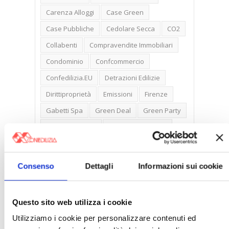
Carenza Alloggi
Case Green
Case Pubbliche
Cedolare Secca
CO2
Collabenti
Compravendite Immobiliari
Condominio
Confcommercio
Confedilizia.EU
Detrazioni Edilizie
Dirittiproprietà
Emissioni
Firenze
Gabetti Spa
Green Deal
Green Party
Ideologia Green
Irregolarità Formali
Libero Mercato
Monolocali
New York
Nudaproprietà
Prezzi Case
Consenso
Dettagli
Informazioni sui cookie
Prima Casa
Proprietari Casa
Rendite Catastali
Rivoluzioneliberale
Questo sito web utilizza i cookie
Ruderi
Sicurezza
Sommerso
Utilizziamo i cookie per personalizzare contenuti ed
Sunia
Trasferimenti
Treviso