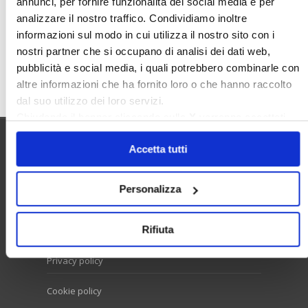
annunci, per fornire funzionalità dei social media e per
Valore Case
analizzare il nostro traffico. Condividiamo inoltre
informazioni sul modo in cui utilizza il nostro sito con i
nostri partner che si occupano di analisi dei dati web,
pubblicità e social media, i quali potrebbero combinarle con
Cerca
altre informazioni che ha fornito loro o che hanno raccolto
dal suo utilizzo dei loro servizi.
Chiudendo il banner cliccando sulla
X
verranno accettati
solo i cookie necessari.
Accetta tutti
Utilità
Personalizza
Contatti e RPD
Rifiuta
Disclaimer
Privacy policy
Cookie policy