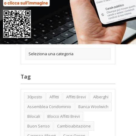
Categorie
Tag
30posto
Affitti
Affitti Brevi
Alberghi
Assemblea Condominio
Banca Woolwich
Bilocali
Blocco Affitti Brevi
Buon Senso
Cambioabitazione
Carenza Alloggi
Case Green