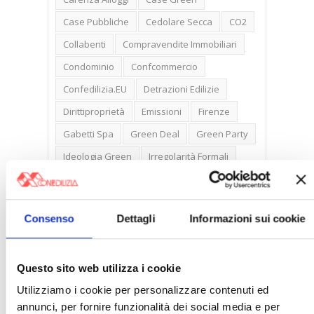
Case Pubbliche
Cedolare Secca
CO2
Collabenti
Compravendite Immobiliari
Condominio
Confcommercio
Confedilizia.EU
Detrazioni Edilizie
Dirittiproprietà
Emissioni
Firenze
Gabetti Spa
Green Deal
Green Party
Ideologia Green
Irregolarità Formali
Libero Mercato
Monolocali
New York
Nudaproprietà
Prezzi Case
Consenso
Dettagli
Informazioni sui cookie
Prima Casa
Proprietari Casa
Rendite Catastali
Rivoluzioneliberale
Questo sito web utilizza i cookie
Ruderi
Sicurezza
Sommerso
Utilizziamo i cookie per personalizzare contenuti ed
Sunia
Trasferimenti
Treviso
annunci, per fornire funzionalità dei social media e per
Valore Case