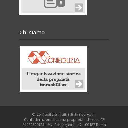
Chi siamo
© Confedilizia - Tutti i diritti riservati |
Confederazione italiana proprietà edilizia – CF
80070690583 – Via Borgognona, 47 – 00187 Roma