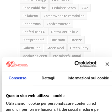
Case Pubbliche
Cedolare Secca
CO2
Collabenti
Compravendite Immobiliari
Condominio
Confcommercio
Confedilizia.EU
Detrazioni Edilizie
Dirittiproprietà
Emissioni
Firenze
Gabetti Spa
Green Deal
Green Party
Ideologia Green
Irregolarità Formali
Libero Mercato
Monolocali
New York
Nudaproprietà
Prezzi Case
Consenso
Dettagli
Informazioni sui cookie
Prima Casa
Proprietari Casa
Rendite Catastali
Rivoluzioneliberale
Questo sito web utilizza i cookie
Ruderi
Sicurezza
Sommerso
Utilizziamo i cookie per personalizzare contenuti ed
Sunia
Trasferimenti
Treviso
annunci, per fornire funzionalità dei social media e per
Valore Case