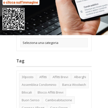
Categorie
Tag
30posto
Affitti
Affitti Brevi
Alberghi
Assemblea Condominio
Banca Woolwich
Bilocali
Blocco Affitti Brevi
Buon Senso
Cambioabitazione
Carenza Alloggi
Case Green