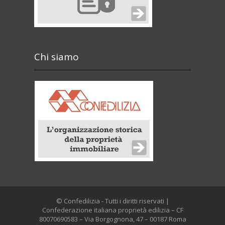
Chi siamo
© Confedilizia - Tutti i diritti riservati |
Confederazione italiana proprietà edilizia – CF
80070690583 – Via Borgognona, 47 – 00187 Roma