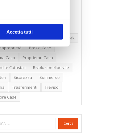
ssioni
Firenze
Gabetti Spa
een Deal
Green Party
ologia Green
Irregolarità Formali
Accetta tutti
ero Mercato
Monolocali
New York
daproprietà
Prezzi Case
ima Casa
Proprietari Casa
dite Catastali
Rivoluzioneliberale
eri
Sicurezza
Sommerso
nia
Trasferimenti
Treviso
lore Case
Cerca