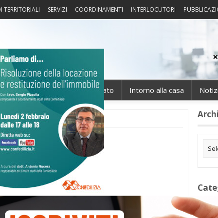
I TERRITORIALI
SERVIZI
COORDINAMENTI
INTERLOCUTORI
PUBBLICAZI
sprudenza
Fisco
Portierato
Intorno alla casa
Notiz
Arch
Cate