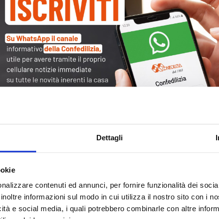
Tag
30
Alb
Ba
Blo
Dettagli
Ca
Ca
Ce
ookie
nalizzare contenuti ed annunci, per fornire funzionalità dei socia
Com
inoltre informazioni sul modo in cui utilizza il nostro sito con i 
Co
icità e social media, i quali potrebbero combinarle con altre inform
Det