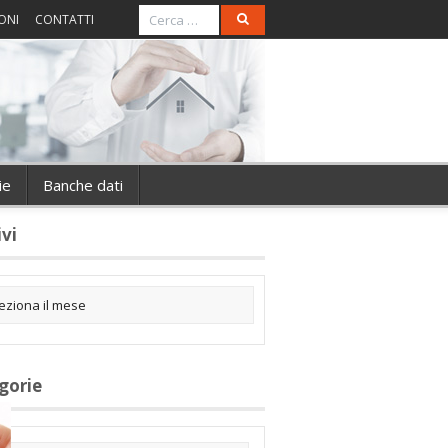
ONI
CONTATTI
ie
Banche dati
ivi
gorie