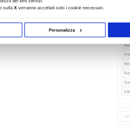
lizzo dei loro servizi.
o sulla
X
verranno accettati solo i cookie necessari.
Emi
Gr
Ide
Personalizza
Lib
Nu
Pr
Ren
Rud
Su
Va