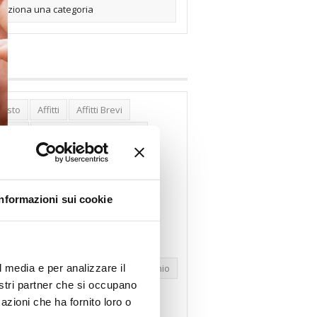
posto
Affitti
Affitti Brevi
erghi
Assemblea Condominio
nca Woolwich
Bilocali
cco Affitti Brevi
Buon Senso
Informazioni sui cookie
mbioabitazione
Carenza Alloggi
se Green
Case Pubbliche
dolare Secca
CO2
Collabenti
l media e per analizzare il
pravendite Immobiliari
Condominio
nostri partner che si occupano
nfcommercio
Confedilizia.EU
azioni che ha fornito loro o
razioni Edilizie
Dirittiproprietà