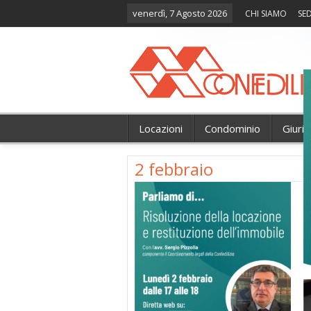
venerdì, 7 Agosto 2026
CHI SIAMO
SED
Locazioni
Condominio
Giuri
2 febbraio