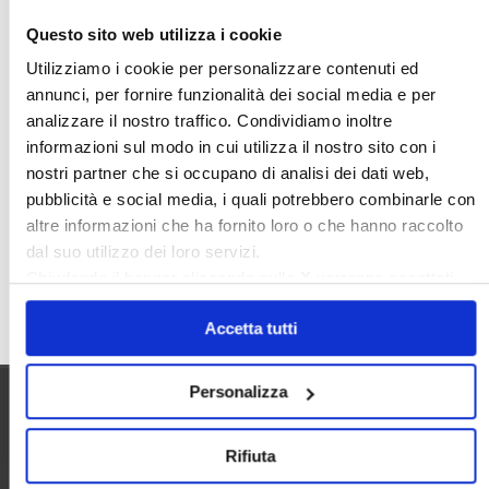
Nudaproprietà
Prezzi Case
Questo sito web utilizza i cookie
Prima Casa
Proprietari Casa
Utilizziamo i cookie per personalizzare contenuti ed
annunci, per fornire funzionalità dei social media e per
Rendite Catastali
Rivoluzioneliberale
analizzare il nostro traffico. Condividiamo inoltre
Ruderi
Sicurezza
Sommerso
informazioni sul modo in cui utilizza il nostro sito con i
Sunia
Trasferimenti
Treviso
nostri partner che si occupano di analisi dei dati web,
pubblicità e social media, i quali potrebbero combinarle con
Valore Case
altre informazioni che ha fornito loro o che hanno raccolto
dal suo utilizzo dei loro servizi.
Chiudendo il banner cliccando sulla
X
verranno accettati
Cerca
solo i cookie necessari.
Accetta tutti
Personalizza
Utilità
Rifiuta