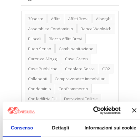
30posto
Affitti
Affitti Brevi
Alberghi
Assemblea Condominio
Banca Woolwich
Bilocali
Blocco Affitti Brevi
Buon Senso
Cambioabitazione
Carenza Alloggi
Case Green
Case Pubbliche
Cedolare Secca
CO2
Collabenti
Compravendite Immobiliari
Condominio
Confcommercio
Confedilizia.EU
Detrazioni Edilizie
Dirittiproprietà
Emissioni
Firenze
Gabetti Spa
Green Deal
Green Party
Consenso
Dettagli
Informazioni sui cookie
Ideologia Green
Irregolarità Formali
Libero Mercato
Monolocali
New York