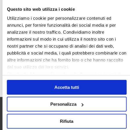
Nudaproprietà
Prezzi Case
Questo sito web utilizza i cookie
Prima Casa
Proprietari Casa
Utilizziamo i cookie per personalizzare contenuti ed
annunci, per fornire funzionalità dei social media e per
Rendite Catastali
Rivoluzioneliberale
analizzare il nostro traffico. Condividiamo inoltre
Ruderi
Sicurezza
Sommerso
informazioni sul modo in cui utilizza il nostro sito con i
Sunia
Trasferimenti
Treviso
nostri partner che si occupano di analisi dei dati web,
pubblicità e social media, i quali potrebbero combinarle con
Valore Case
altre informazioni che ha fornito loro o che hanno raccolto
dal suo utilizzo dei loro servizi.
Chiudendo il banner cliccando sulla
X
verranno accettati
Cerca
solo i cookie necessari.
Accetta tutti
Personalizza
Utilità
Rifiuta