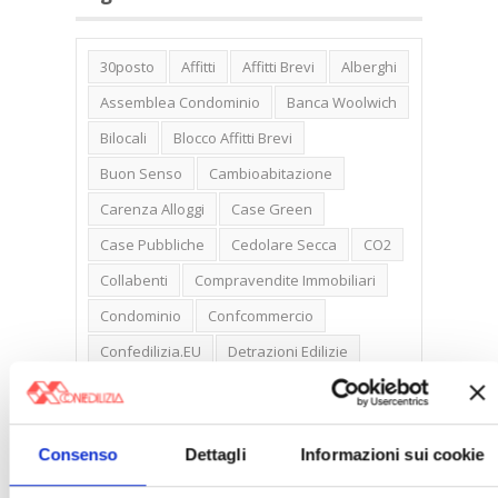
30posto
Affitti
Affitti Brevi
Alberghi
Assemblea Condominio
Banca Woolwich
Bilocali
Blocco Affitti Brevi
Buon Senso
Cambioabitazione
Carenza Alloggi
Case Green
Case Pubbliche
Cedolare Secca
CO2
Collabenti
Compravendite Immobiliari
Condominio
Confcommercio
Confedilizia.EU
Detrazioni Edilizie
Dirittiproprietà
Emissioni
Firenze
Gabetti Spa
Green Deal
Green Party
Consenso
Dettagli
Informazioni sui cookie
Ideologia Green
Irregolarità Formali
Libero Mercato
Monolocali
New York