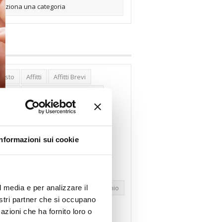
posto
Affitti
Affitti Brevi
erghi
Assemblea Condominio
nca Woolwich
Bilocali
cco Affitti Brevi
Buon Senso
Informazioni sui cookie
mbioabitazione
Carenza Alloggi
se Green
Case Pubbliche
dolare Secca
CO2
Collabenti
l media e per analizzare il
pravendite Immobiliari
Condominio
nostri partner che si occupano
nfcommercio
Confedilizia.EU
azioni che ha fornito loro o
razioni Edilizie
Dirittiproprietà