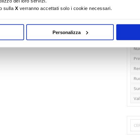
lizzo dei loro servizi.
o sulla
X
verranno accettati solo i cookie necessari.
Emi
Gr
Ide
Personalizza
Lib
Nu
Pr
Ren
Rud
Su
Va