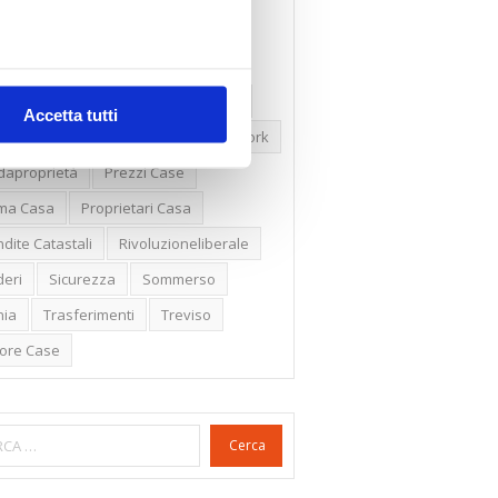
ssioni
Firenze
Gabetti Spa
een Deal
Green Party
ologia Green
Irregolarità Formali
Accetta tutti
ero Mercato
Monolocali
New York
daproprietà
Prezzi Case
ima Casa
Proprietari Casa
dite Catastali
Rivoluzioneliberale
eri
Sicurezza
Sommerso
nia
Trasferimenti
Treviso
lore Case
Cerca