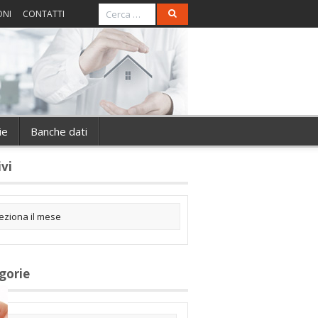
ONI
CONTATTI
ie
Banche dati
ivi
gorie