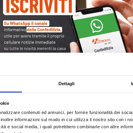
Tag
30
Alb
Ba
Blo
Dettagli
Ca
Ca
Ce
ookie
nalizzare contenuti ed annunci, per fornire funzionalità dei socia
Com
inoltre informazioni sul modo in cui utilizza il nostro sito con i 
Co
icità e social media, i quali potrebbero combinarle con altre inform
Det