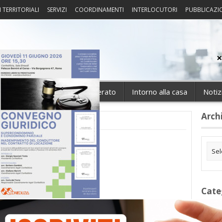
I TERRITORIALI
SERVIZI
COORDINAMENTI
INTERLOCUTORI
PUBBLICAZI
sprudenza
Fisco
Portierato
Intorno alla casa
Notiz
Arch
Cate