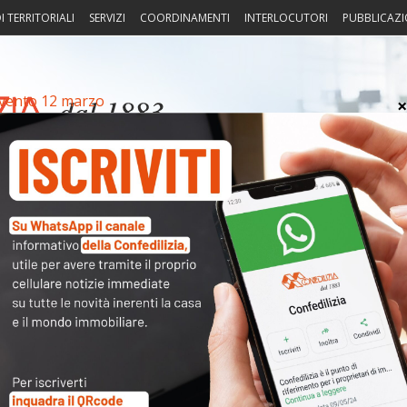
I TERRITORIALI
SERVIZI
COORDINAMENTI
INTERLOCUTORI
PUBBLICAZI
vento 12 marzo
sprudenza
Fisco
Portierato
Intorno alla casa
Notiz
Arch
Cate