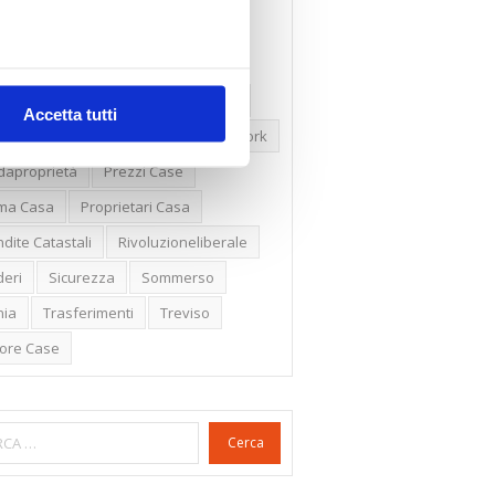
ssioni
Firenze
Gabetti Spa
een Deal
Green Party
ologia Green
Irregolarità Formali
Accetta tutti
ero Mercato
Monolocali
New York
daproprietà
Prezzi Case
ima Casa
Proprietari Casa
dite Catastali
Rivoluzioneliberale
eri
Sicurezza
Sommerso
nia
Trasferimenti
Treviso
lore Case
Cerca