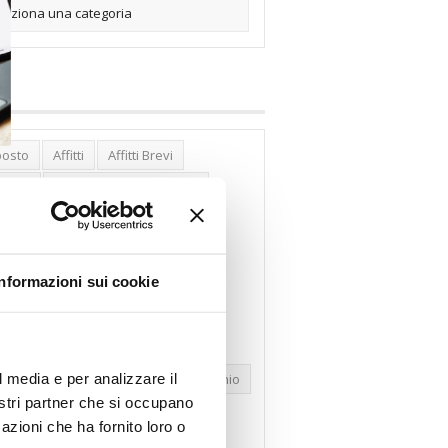
posto
Affitti
Affitti Brevi
erghi
Assemblea Condominio
nca Woolwich
Bilocali
cco Affitti Brevi
Buon Senso
Informazioni sui cookie
mbioabitazione
Carenza Alloggi
se Green
Case Pubbliche
dolare Secca
CO2
Collabenti
l media e per analizzare il
pravendite Immobiliari
Condominio
nostri partner che si occupano
nfcommercio
Confedilizia.EU
azioni che ha fornito loro o
razioni Edilizie
Dirittiproprietà