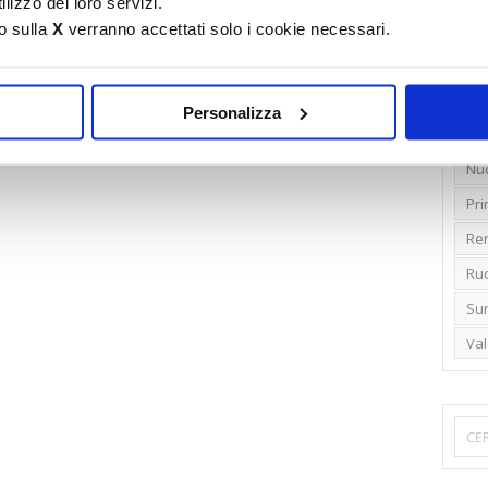
lizzo dei loro servizi.
o sulla
X
verranno accettati solo i cookie necessari.
Emi
Gr
Ide
Personalizza
Lib
Nu
Pr
Ren
Rud
Su
Va