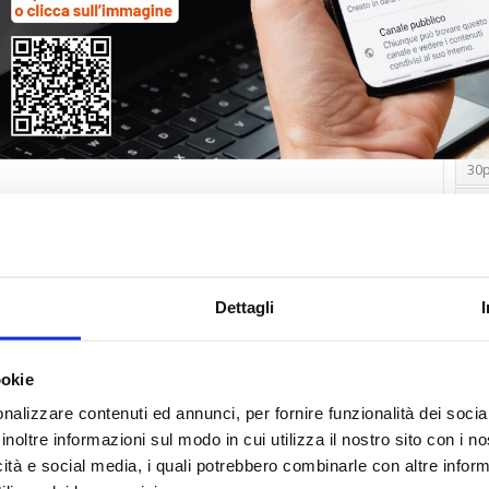
Tag
30
Alb
Ba
Blo
Dettagli
Ca
Ca
Ce
ookie
nalizzare contenuti ed annunci, per fornire funzionalità dei socia
Com
inoltre informazioni sul modo in cui utilizza il nostro sito con i 
Co
icità e social media, i quali potrebbero combinarle con altre inform
Det