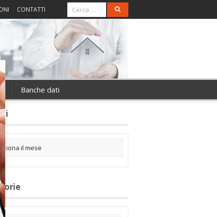
ONI
CONTATTI
ie
Banche dati
ivi
gorie